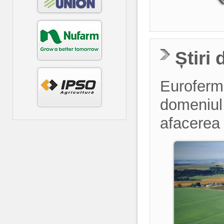
Știri
Euroferma
domeniul a
afacerea 