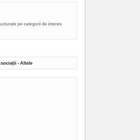
ructurate pe categorii de interes.
sociații
-
Altele