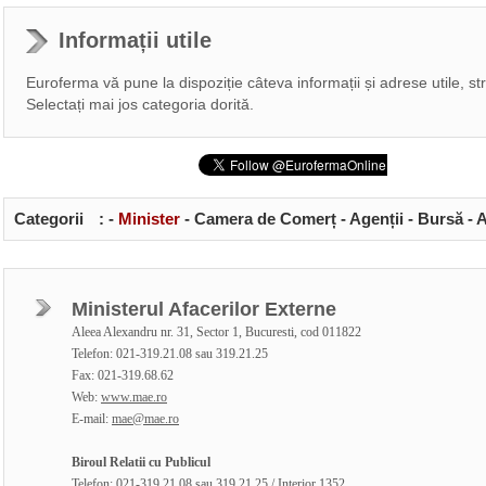
Informații utile
Euroferma vă pune la dispoziție câteva informații și adrese utile, st
Selectați mai jos categoria dorită.
Categorii
:
-
Minister
-
Camera de Comerț
-
Agenții
-
Bursă
-
A
Ministerul Afacerilor Externe
Aleea Alexandru nr. 31, Sector 1, Bucuresti, cod 011822
Telefon: 021-319.21.08 sau 319.21.25
Fax: 021-319.68.62
Web:
www.mae.ro
E-mail:
mae@mae.ro
Biroul Relatii cu Publicul
Telefon: 021-319.21.08 sau 319.21.25 / Interior 1352