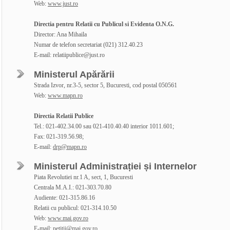
Web:
www.just.ro
Directia pentru Relatii cu Publicul si Evidenta O.N.G.
Director: Ana Mihaila
Numar de telefon secretariat (021) 312.40.23
E-mail: relatiipublice@just.ro
Ministerul Apărării
Strada Izvor, nr.3-5, sector 5, Bucuresti, cod postal 050561
Web:
www.mapn.ro
Directia Relatii Publice
Tel.: 021-402.34.00 sau 021-410.40.40 interior 1011.601;
Fax: 021-319.56.98;
E-mail:
drp@mapn.ro
Ministerul Administrației și Internelor
Piata Revolutiei nr.1 A, sect, 1, Bucuresti
Centrala M.A.I.: 021-303.70.80
Audiente: 021-315.86.16
Relatii cu publicul: 021-314.10.50
Web:
www.mai.gov.ro
E-mail:
petitii@mai.gov.ro