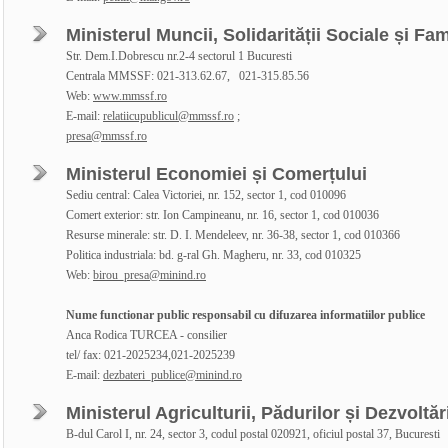
Ministerul Muncii, Solidarității Sociale și Fam
Str. Dem.I.Dobrescu nr.2-4 sectorul 1 Bucuresti
Centrala MMSSF: 021-313.62.67, 021-315.85.56
Web:
www.mmssf.ro
E-mail:
relatiicupublicul@mmssf.ro
;
presa@mmssf.ro
Ministerul Economiei și Comerțului
Sediu central: Calea Victoriei, nr. 152, sector 1, cod 010096
Comert exterior: str. Ion Campineanu, nr. 16, sector 1, cod 010036
Resurse minerale: str. D. I. Mendeleev, nr. 36-38, sector 1, cod 010366
Politica industriala: bd. g-ral Gh. Magheru, nr. 33, cod 010325
Web:
birou_presa@minind.ro
Nume functionar public responsabil cu difuzarea informatiilor publice
Anca Rodica TURCEA - consilier
tel/ fax: 021-2025234,021-2025239
E-mail:
dezbateri_publice@minind.ro
Ministerul Agriculturii, Pădurilor și Dezvoltăr
B-dul Carol I, nr. 24, sector 3, codul postal 020921, oficiul postal 37, Bucuresti