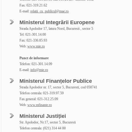
Fax: 021-319.21.62
E-mail:
relatii_cu_publicul@mae.ro
Ministerul Integrării Europene
Strada Apolodor 17, latura Nord, Bucuresti , sector 5
Tel: 021-301.14.00
Fax: 021-336.85.93
Web:
www.mie.ro
Punct de informare
Telefon: 021-301.14.09
E-mail:
info@mie.ro
Ministerul Finanțelor Publice
Strada Apolodor nr. 17, sector 5, Bucuresti, cod 050741
Telefon centrala: 021-319.97.59
Fax general: 021-312.25.09
Web:
www.mfinante.ro
Ministerul Justiției
Str. Apolodor, Nr.17, sector 5, Bucuresti
Telefon centrala: (021) 314 44 00