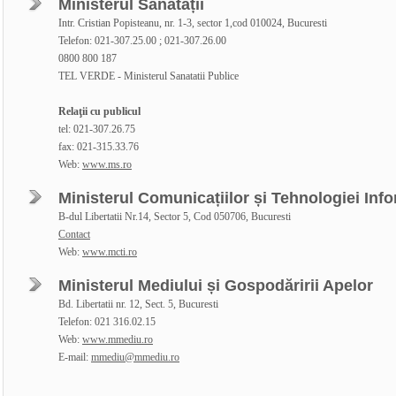
Ministerul Sănătății
Intr. Cristian Popisteanu, nr. 1-3, sector 1,cod 010024, Bucuresti
Telefon: 021-307.25.00 ; 021-307.26.00
0800 800 187
TEL VERDE - Ministerul Sanatatii Publice
Relaţii cu publicul
tel: 021-307.26.75
fax: 021-315.33.76
Web:
www.ms.ro
Ministerul Comunicațiilor și Tehnologiei Info
B-dul Libertatii Nr.14, Sector 5, Cod 050706, Bucuresti
Contact
Web:
www.mcti.ro
Ministerul Mediului și Gospodăririi Apelor
Bd. Libertatii nr. 12, Sect. 5, Bucuresti
Telefon: 021 316.02.15
Web:
www.mmediu.ro
E-mail:
mmediu@mmediu.ro