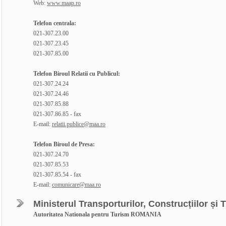
Web:
www.maap.ro
Telefon centrala:
021-307.23.00
021-307.23.45
021-307.85.00
Telefon Biroul Relatii cu Publicul:
021-307.24.24
021-307.24.46
021-307.85.88
021-307.86.85 - fax
E-mail:
relatii.publice@maa.ro
Telefon Biroul de Presa:
021-307.24.70
021-307.85.53
021-307.85.54 - fax
E-mail:
comunicare@maa.ro
Ministerul Transporturilor, Construcțiilor și 
Autoritatea Nationala pentru Turism ROMANIA