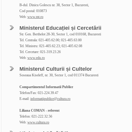
B-dul. Dinicu Golescu nr. 38, Sector 1, Bucuresti,
Cod postal: 010873
Web:
www.mt.ro
Ministerul Educației și Cercetării
Str. Gen. Berthelot 28-30, Sector 1, cod 010168, Bucuresti
Tel. Centrala: 021-405.62.00; 021-405.63.00
Tel. Ministru: 021-405.62.23; 021-405.62.08
Tel. Cercetare: 021-319.23.26
Web:
www.edu.ro
Ministerul Culturii și Cultelor
Soseaua Kiseleff, nr. 30, Sector 1, cod 011374 Bucuresti
Compartimentul Informatii Publice
Telefon/Fax: 021-224.39.47
E-mail:
informatiipublice@cultura.ro
Liliana COMAN - referent
Telefon: 021-222.32.56
Web:
www.cultura.ro