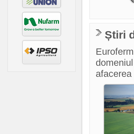
Știri
Euroferma
domeniul a
afacerea 