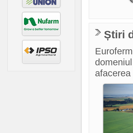
Știri
Euroferma
domeniul a
afacerea 