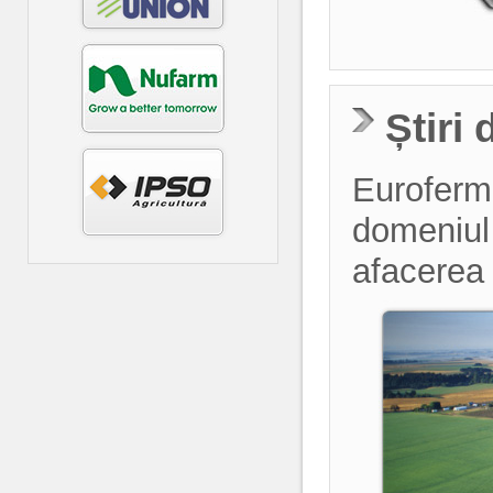
Știri
Euroferma
domeniul a
afacerea 