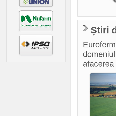
Știri
Euroferma
domeniul a
afacerea 