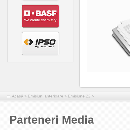
Acasă
>
Emisiuni anterioare
>
Emisiune 22
>
Parteneri Media