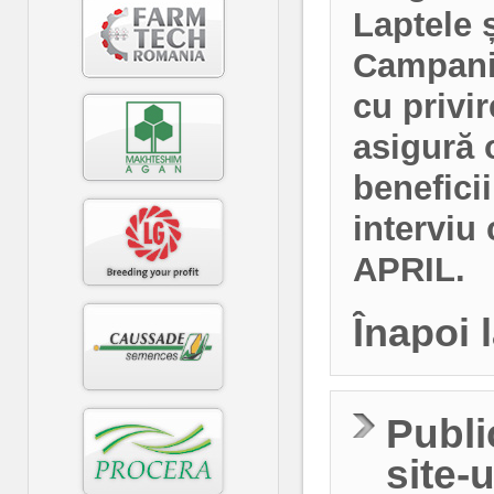
Laptele ș
Campani
cu privir
asigură 
benefici
interviu
APRIL.
Înapoi 
Publi
site-