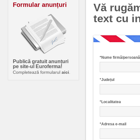
Formular anunțuri
Vă rugăm
text cu i
*
Nume firmă/persoană 
Publică gratuit anunțuri
pe site-ul Euroferma!
Completează formularul
aici
.
*
Județul
*
Localitatea
*
Adresa e-mail