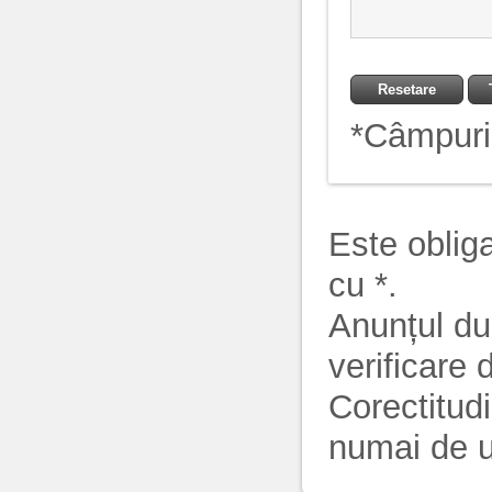
*
Câmpuril
Este oblig
cu *.
Anunțul du
verificare
Corectitudi
numai de ut