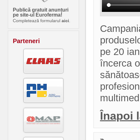
Publică gratuit anunțuri
pe site-ul Euroferma!
Completează formularul
aici
.
Campania
produsel
Parteneri
pe 20 ian
încerca o
sănătoase
profesion
multimedi
Înapoi 