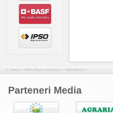
Acasă
>
Video News anterioare
>
VideoNews 4
>
Parteneri Media