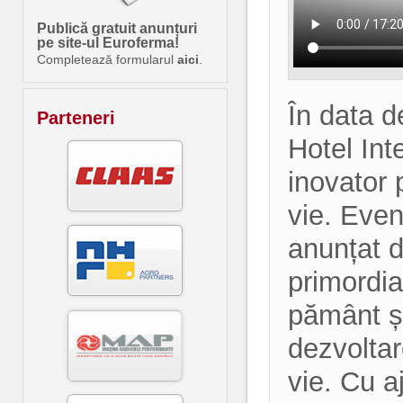
Publică gratuit anunțuri
pe site-ul Euroferma!
Completează formularul
aici
.
În data d
Parteneri
Hotel Int
inovator 
vie. Even
anunțat 
primordia
pământ și
dezvoltar
vie. Cu a