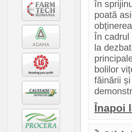
în sprijin
poată asi
obținerea
În cadrul
la dezbat
principal
bolilor v
făinării ș
demonstr
Înapoi 