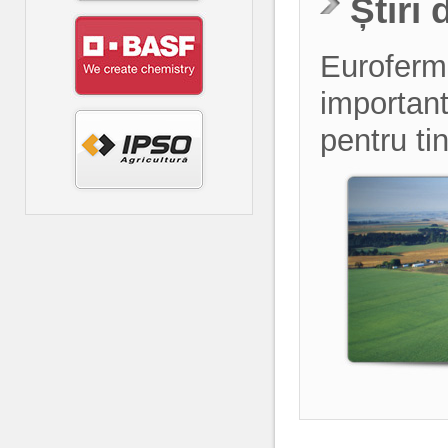
Știri 
Euroferma
importante
pentru ti