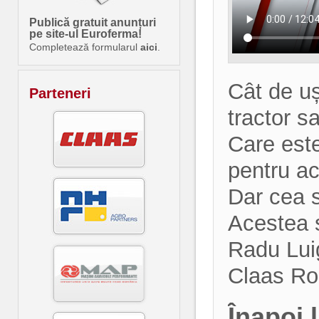
Publică gratuit anunțuri
pe site-ul Euroferma!
Completează formularul
aici
.
Cât de uș
Parteneri
tractor 
Care este
pentru a
Dar cea 
Acestea și
Radu Luig
Claas Ro
Înapoi 