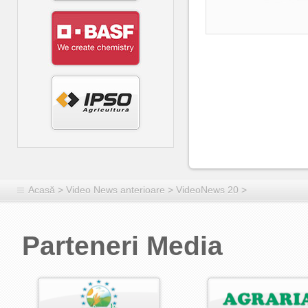
Acasă
>
Video News anterioare
>
VideoNews 20
>
Parteneri Media