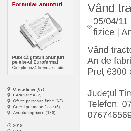
Formular anunțuri
Vând tra
05/04/11
fizice
|
An
Vând tracto
Publică gratuit anunțuri
An de fabr
pe site-ul Euroferma!
Completează formularul
aici
.
Preț 6300 
Oferte firme (67)
Județul Ti
Cereri firme (2)
Oferte persoane fizice (62)
Telefon: 
Cereri persoane fizice (5)
07674656
Anunturi agricole (136)
2019