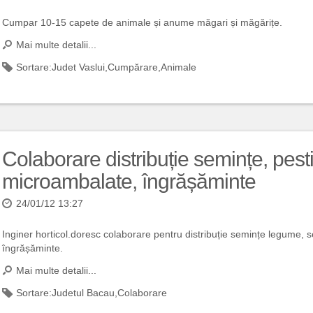
Cumpar 10-15 capete de animale și anume măgari și măgărițe.
Mai multe detalii...
Sortare:
Judet Vaslui
,
Cumpărare
,
Animale
Colaborare distribuție semințe, pest
microambalate, îngrășăminte
24/01/12 13:27
Inginer horticol.doresc colaborare pentru distribuție semințe legume, s
îngrășăminte.
Mai multe detalii...
Sortare:
Judetul Bacau
,
Colaborare