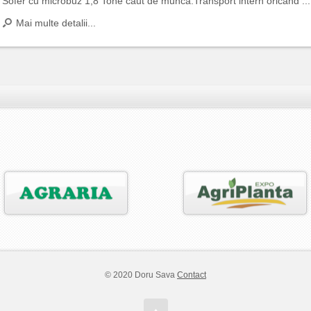
Sofer cu microbuz 1,8 Tone caut de munca.Transport intern oricand ...
Mai multe detalii...
© 2020 Doru Sava
Contact