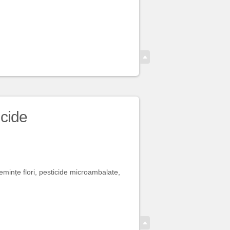
icide
emințe flori, pesticide microambalate,