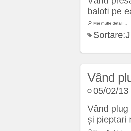
Vând presă
baloti pe ea
Mai multe detalii...
Sortare:
J
Vând pl
05/02/13
Vând plug 
și pieptari