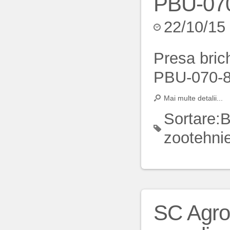
PBU-07
22/10/15
Presa bric
PBU-070-
Mai multe detalii...
Sortare:
B
zootehni
SC Agro