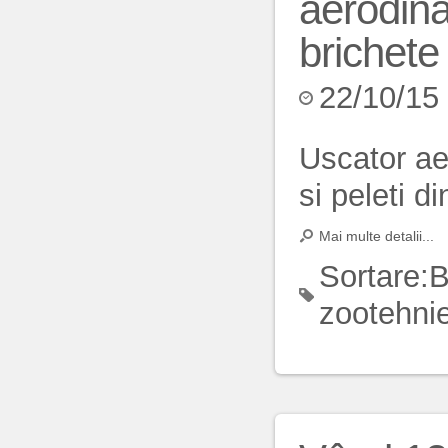
aerodina
brichete
22/10/15
Uscator ae
si peleti 
Mai multe detalii...
Sortare:
B
zootehni