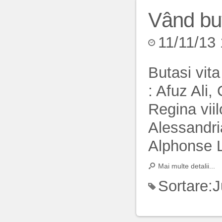
Vând but
11/11/13
Butasi vit
: Afuz Ali,
Regina vii
Alessandria
Alphonse 
Mai multe detalii...
Sortare:
J