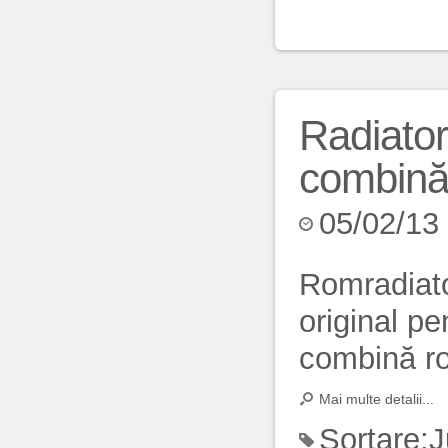
Radiator
combin
05/02/13
Romradiato
original pe
combină r
Mai multe detalii...
Sortare:
J