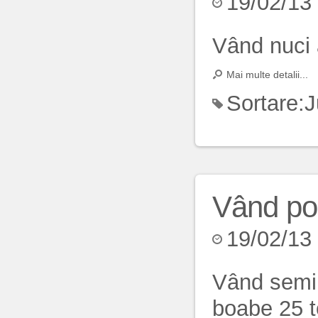
19/02/13
Vând nuci a
Mai multe detalii...
Sortare:
J
Vând por
19/02/13
Vând semin
boabe 25 t