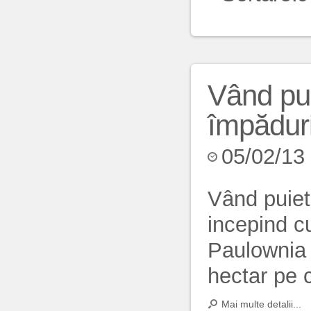
Vând pui
împăduri
05/02/13
Vând puiet
incepind c
Paulownia 
hectar pe
Mai multe detalii...