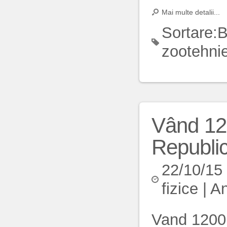
Mai multe detalii...
Sortare:
B
zootehni
Vând 120
Republi
22/10/15
fizice
|
An
Vand 1200 