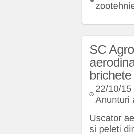
zootehni
SC Agro
aerodina
brichete
22/10/15
Anunturi 
Uscator ae
si peleti 