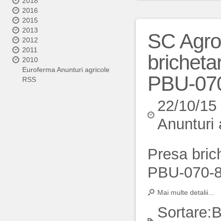
2018
2016
2015
2013
SC Agro
2012
2011
bricheta
2010
Euroferma Anunturi agricole
PBU-07
RSS
22/10/15
Anunturi 
Presa bric
PBU-070-
Mai multe detalii...
Sortare:
B