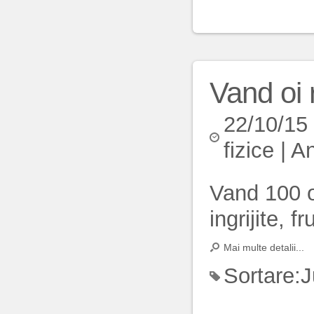
Vand oi 
22/10/15
fizice
|
An
Vand 100 o
ingrijite, f
Mai multe detalii...
Sortare:
J