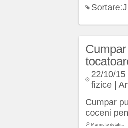
Sortare:
J
Cumpar p
tocatoar
22/10/15
fizice
|
An
Cumpar pui
coceni pent
Mai multe detalii...