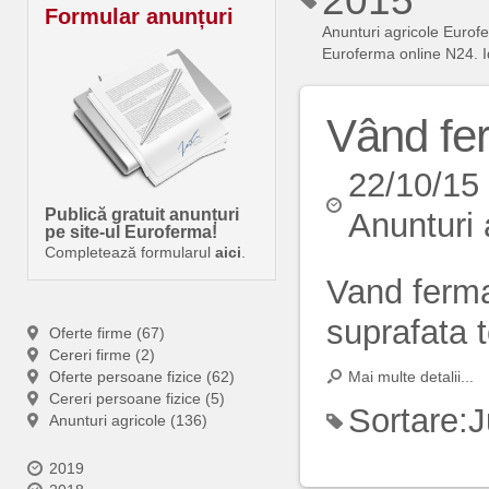
2015
Formular anunțuri
Anunturi agricole Eurof
Euroferma online N24. Id
Vând fe
22/10/15
Publică gratuit anunțuri
Anunturi 
pe site-ul Euroferma!
Completează formularul
aici
.
Vand ferma
suprafata t
Oferte firme (67)
Cereri firme (2)
Oferte persoane fizice (62)
Mai multe detalii...
Cereri persoane fizice (5)
Sortare:
J
Anunturi agricole (136)
2019