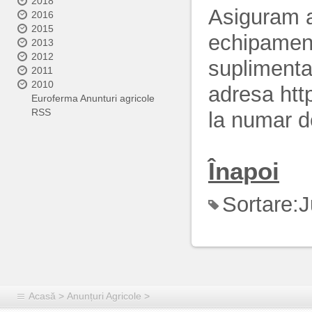
2018
Asiguram ac
2016
2015
echipamente
2013
2012
suplimentar
2011
2010
adresa htt
Euroferma Anunturi agricole
RSS
la numar d
Înapoi
Sortare:
J
Acasă
>
Anunțuri Agricole
>