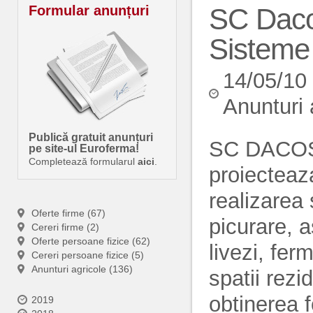
Formular anunțuri
SC Daco
Sisteme 
14/05/10
Anunturi 
Publică gratuit anunțuri
SC DACOS
pe site-ul Euroferma!
Completează formularul
aici
.
proiecteaz
realizarea 
Oferte firme (67)
picurare, 
Cereri firme (2)
Oferte persoane fizice (62)
livezi, fer
Cereri persoane fizice (5)
Anunturi agricole (136)
spatii rezi
obtinerea 
2019