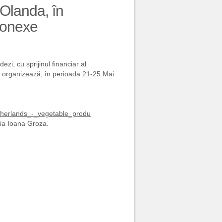
Olanda, în
 conexe
zi, cu sprijinul financiar al
da, organizează, în perioada 21-25 Mai
therlands_-_vegetable_produ
ția Ioana Groza.