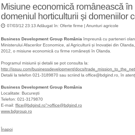
Misiune economică românească în 
domeniul horticulturii și domeniilor
07/03/12 23:13 Adăugat în:
Oferte firme
|
Anunturi agricole
Business Development Group România
împreună cu parteneri olande
Ministerului Afacerilor Economice, al Agriculturii și Inovației din Olan
2012, o misiune economică cu firme românești în Olanda.
Programul misiunii și detalii se pot consulta la:
http://issuu.com/businessdevelopment/docs/trade_mission_to_the_ne
Detalii la telefon 021-3189870 sau scriind la office@bdgind.ro, în aten
Business Development Group România
Localitate: București
Telefon: 021-3179870
E-mail:
ffice@bdgind.ro">office@bdgind.ro
www.bdgroup.ro
Înapoi