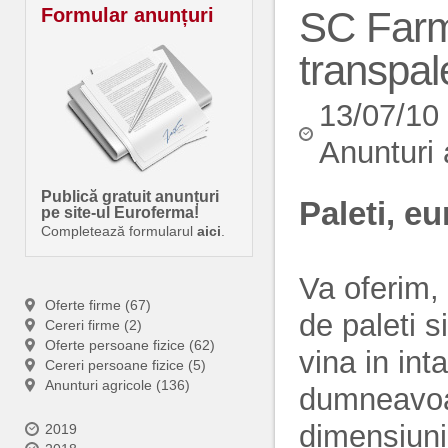
Formular anunțuri
SC Farmd
transpale
13/07/10
Anunturi 
Publică gratuit anunțuri
Paleti, eu
pe site-ul Euroferma!
Completează formularul
aici
.
Va oferim, 
Oferte firme (67)
de paleti s
Cereri firme (2)
Oferte persoane fizice (62)
vina in int
Cereri persoane fizice (5)
Anunturi agricole (136)
dumneavoas
dimensiunil
2019