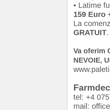
• Latime f
159 Euro 
La comenzi
GRATUIT
.
Va oferim
NEVOIE, U
www.paleti
Farmdec
tel: +4 07
mail: offic