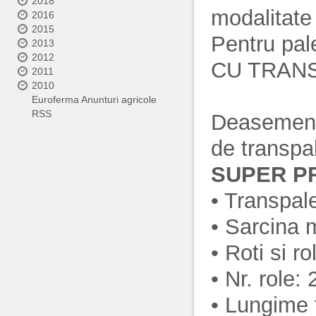
2018
modalitate 
2016
2015
Pentru pa
2013
2012
CU TRANS
2011
2010
Euroferma Anunturi agricole
RSS
Deasemene
de transpal
SUPER P
• Transpale
• Sarcina 
• Roti si ro
• Nr. role: 
• Lungime 