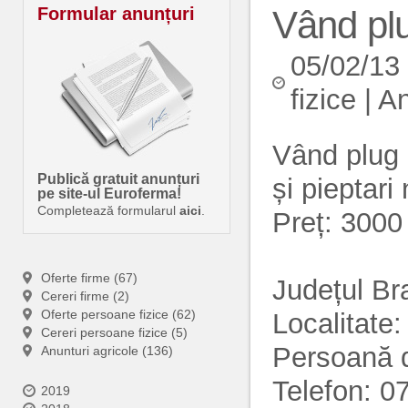
Formular anunțuri
Vând pl
05/02/13
fizice
|
An
Vând plug 
Publică gratuit anunțuri
și pieptari 
pe site-ul Euroferma!
Completează formularul
aici
.
Preț: 3000
Oferte firme (67)
Județul Br
Cereri firme (2)
Oferte persoane fizice (62)
Localitate:
Cereri persoane fizice (5)
Persoană 
Anunturi agricole (136)
Telefon: 
2019