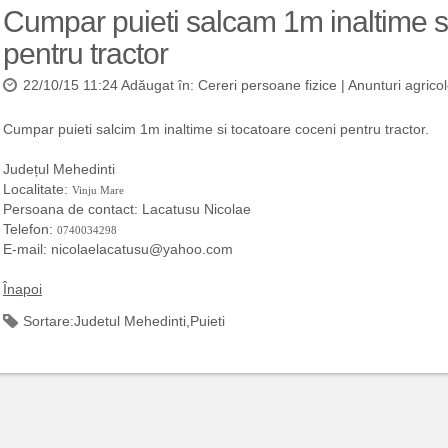
Cumpar puieti salcam 1m inaltime s
pentru tractor
22/10/15 11:24 Adăugat în:
Cereri persoane fizice
|
Anunturi agrico
Cumpar puieti salcim 1m inaltime si tocatoare coceni pentru tractor.
Județul Mehedinti
Localitate:
Vinju Mare
Persoana de contact: Lacatusu Nicolae
Telefon:
0740034298
E-mail: nicolaelacatusu@yahoo.com
Înapoi
Sortare:
Judetul Mehedinti
,
Puieti