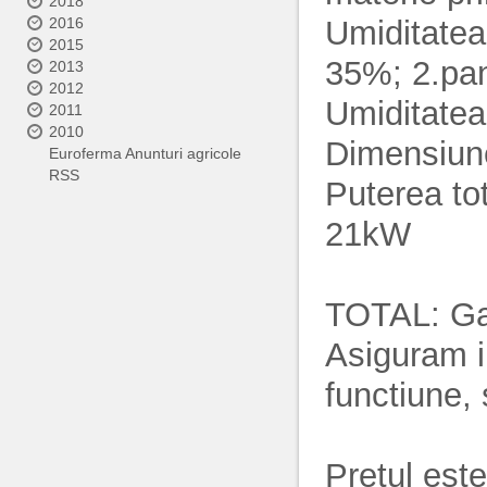
2018
2016
Umiditatea 
2015
35%; 2.pan
2013
2012
Umiditatea
2011
2010
Dimensiune
Euroferma Anunturi agricole
RSS
Puterea tot
21kW
TOTAL: Gar
Asiguram i
functiune, 
Pretul est