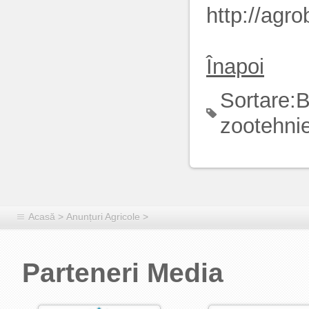
http://agro
Înapoi
Sortare:
B
zootehni
Acasă
>
Anunțuri Agricole
>
Parteneri Media