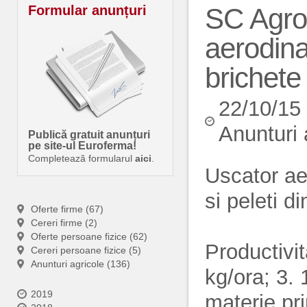
Formular anunțuri
SC Agro
aerodina
brichete
22/10/15
Anunturi 
Publică gratuit anunțuri
pe site-ul Euroferma!
Completează formularul
aici
.
Uscator ae
si peleti 
Oferte firme (67)
Cereri firme (2)
Oferte persoane fizice (62)
Productivi
Cereri persoane fizice (5)
Anunturi agricole (136)
kg/ora; 3.
2019
materie pr