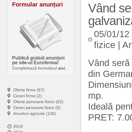
Formular anunțuri
Vând ser
galvaniz
05/01/12
fizice
|
An
Publică gratuit anunțuri
Vând seră 
pe site-ul Euroferma!
Completează formularul
aici
.
din German
Dimensiuni:
Oferte firme (67)
mp.
Cereri firme (2)
Oferte persoane fizice (62)
Ideală pent
Cereri persoane fizice (5)
Anunturi agricole (136)
PRET: 7.
2019