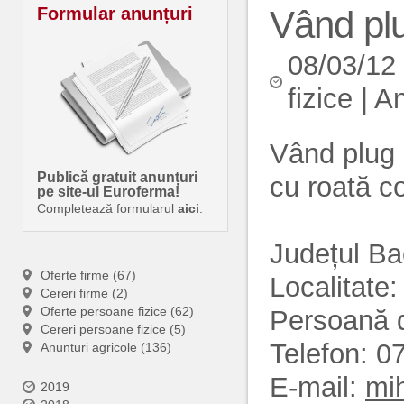
Formular anunțuri
Vând pl
08/03/12
fizice
|
An
Vând plug 
Publică gratuit anunțuri
cu roată co
pe site-ul Euroferma!
Completează formularul
aici
.
Județul B
Oferte firme (67)
Localitate
Cereri firme (2)
Oferte persoane fizice (62)
Persoană d
Cereri persoane fizice (5)
Telefon: 
Anunturi agricole (136)
E-mail:
mi
2019