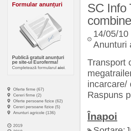
Formular anunțuri
SC Info 
combine
14/05/10
Anunturi 
Publică gratuit anunțuri
Transport 
pe site-ul Euroferma!
Completează formularul
aici
.
megatraile
incarcare/
Oferte firme (67)
Raspuns p
Cereri firme (2)
Oferte persoane fizice (62)
Cereri persoane fizice (5)
Anunturi agricole (136)
Înapoi
2019
Sortare:
J