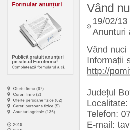
Formular anunțuri
Vând nuc
19/02/13
Anunturi 
Vând nuci a
Publică gratuit anunțuri
Informații 
pe site-ul Euroferma!
Completează formularul
aici
.
http://pomi
Oferte firme (67)
Județul Bo
Cereri firme (2)
Oferte persoane fizice (62)
Localitate
Cereri persoane fizice (5)
Telefon: 0
Anunturi agricole (136)
E-mail: t
2019