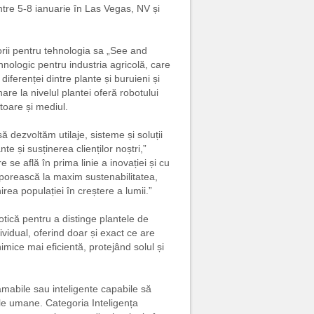
ntre 5-8 ianuarie în Las Vegas, NV și
orii pentru tehnologia sa „See and
nologic pentru industria agricolă, care
diferenței dintre plante și buruieni și
are la nivelul plantei oferă robotului
toare și mediul.
ă dezvoltăm utilaje, sisteme și soluții
te și susținerea clienților noștri,”
e află în prima linie a inovației și cu
sporească la maxim sustenabilitatea,
nirea populației în creștere a lumii.”
tică pentru a distinge plantele de
dividual, oferind doar și exact ce are
mice mai eficientă, protejând solul și
amabile sau inteligente capabile să
le umane. Categoria Inteligența