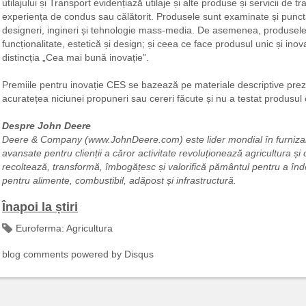
utilajului și Transport evidențiază utilaje și alte produse și servicii de 
experiența de condus sau călătorit. Produsele sunt examinate și punctat
designeri, ingineri și tehnologie mass-media. De asemenea, produsele s
funcționalitate, estetică și design; și ceea ce face produsul unic și ino
distincția „Cea mai bună inovație”.
Premiile pentru inovație CES se bazează pe materiale descriptive prezen
acuratețea niciunei propuneri sau cereri făcute și nu a testat produsul 
Despre John Deere
Deere & Company (www.JohnDeere.com) este lider mondial în furnizarea
avansate pentru clienții a căror activitate revoluționează agricultura și 
recoltează, transformă, îmbogățesc și valorifică pământul pentru a îndep
pentru alimente, combustibil, adăpost și infrastructură.
Înapoi la știri
Euroferma:
Agricultura
blog comments powered by
Disqus