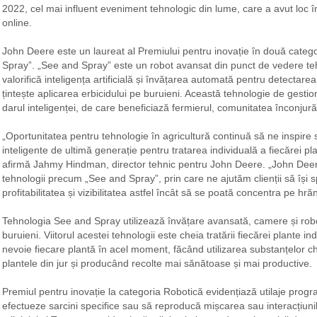
2022, cel mai influent eveniment tehnologic din lume, care a avut loc î
online.
John Deere este un laureat al Premiului pentru inovație în două categ
Spray”. „See and Spray” este un robot avansat din punct de vedere teh
valorifică inteligența artificială și învățarea automată pentru detectarea 
țintește aplicarea erbicidului pe buruieni. Această tehnologie de gestion
darul inteligenței, de care beneficiază fermierul, comunitatea înconjură
„Oportunitatea pentru tehnologie în agricultură continuă să ne inspire s
inteligente de ultimă generație pentru tratarea individuală a fiecărei plan
afirmă Jahmy Hindman, director tehnic pentru John Deere. „John Deere s
tehnologii precum „See and Spray”, prin care ne ajutăm clienții să își 
profitabilitatea și vizibilitatea astfel încât să se poată concentra pe hră
Tehnologia See and Spray utilizează învățare avansată, camere și robo
buruieni. Viitorul acestei tehnologii este cheia tratării fiecărei plante in
nevoie fiecare plantă în acel moment, făcând utilizarea substanțelor chi
plantele din jur și producând recolte mai sănătoase și mai productive.
Premiul pentru inovație la categoria Robotică evidențiază utilaje progr
efectueze sarcini specifice sau să reproducă mișcarea sau interacțiuni