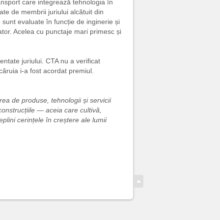
transport care integrează tehnologia în
e de membrii juriului alcătuit din
unt evaluate în funcție de inginerie și
vator. Acelea cu punctaje mari primesc și
tate juriului. CTA nu a verificat
căruia i-a fost acordat premiul.
 de produse, tehnologii și servicii
construcțiile — aceia care cultivă,
lini cerințele în creștere ale lumii