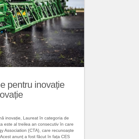
le pentru inovație
ovație
 inovație, Laureat în categoria de
ta este al treilea an consecutiv în care
gy Association (CTA), care recunoaște
Acest anunț a fost făcut în fața CES