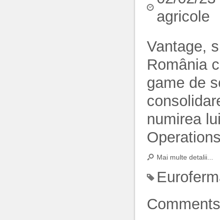
agricole
Vantage, si
România car
game de sol
consolidar
numirea lu
Operations
Mai multe detalii...
Euroferm
Comment