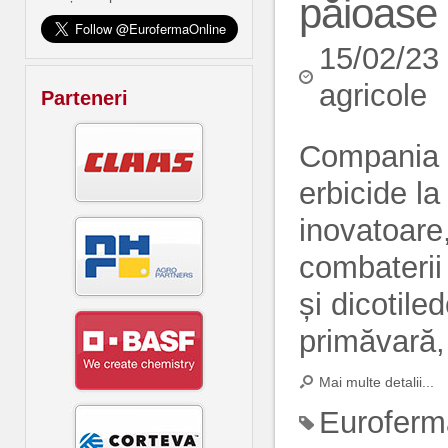
păioase
15/02/23
agricole
Parteneri
Compania C
erbicide la
inovatoare,
combaterii
și dicotile
primăvară, 
Mai multe detalii...
Euroferm