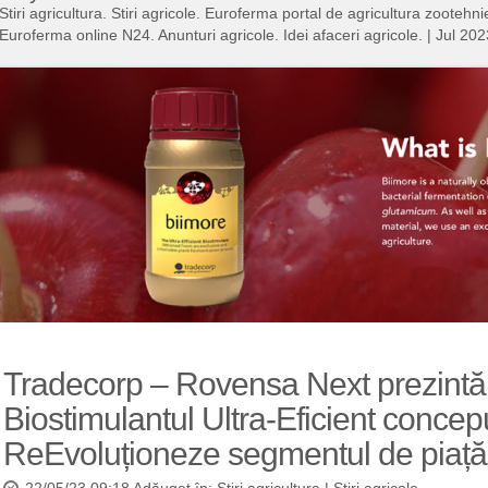
Stiri agricultura. Stiri agricole. Euroferma portal de agricultura zooteh
Euroferma online N24. Anunturi agricole. Idei afaceri agricole.
|
Jul 202
Tradecorp – Rovensa Next prezintă
Biostimulantul Ultra-Eficient concep
ReEvoluționeze segmentul de piață a
22/05/23 09:18 Adăugat în:
Stiri agricultura
|
Stiri agricole