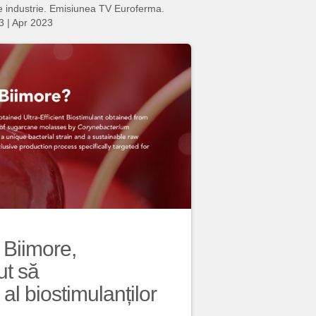
nie industrie. Emisiunea TV Euroferma.
3
|
Apr 2023
 Biimore,
ut să
l biostimulanților