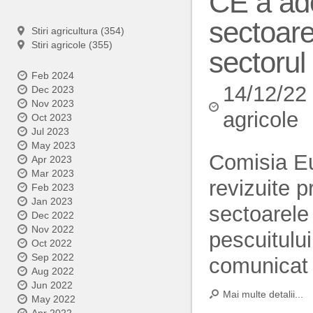
CE a ad
sectoarel
Stiri agricultura (354)
Stiri agricole (355)
sectorul 
Feb 2024
14/12/22
Dec 2023
Nov 2023
agricole
Oct 2023
Jul 2023
May 2023
Comisia Eu
Apr 2023
Mar 2023
revizuite p
Feb 2023
Jan 2023
sectoarele 
Dec 2022
Nov 2022
pescuitului
Oct 2022
Sep 2022
comunicat 
Aug 2022
Jun 2022
Mai multe detalii...
May 2022