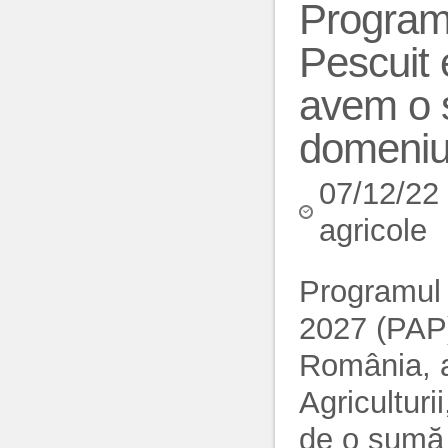
Programu
Pescuit 
avem o s
domeni
07/12/22
agricole
Programul 
2027 (PAP)
România, a 
Agricultur
de o sumă t