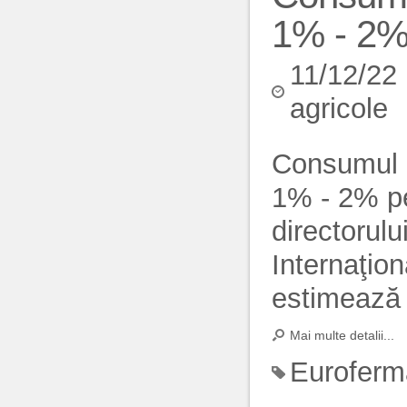
1% - 2%
11/12/22
agricole
Consumul g
1% - 2% pe
directorulu
Internaţio
estimează c
Mai multe detalii...
Euroferm