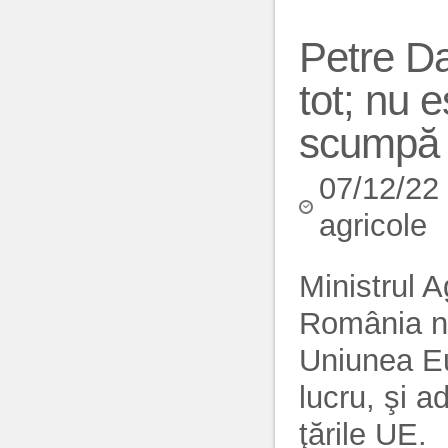
Petre Da
tot; nu 
scumpă 
07/12/22
agricole
Ministrul A
România n
Uniunea Eu
lucru, şi a
ţările UE.