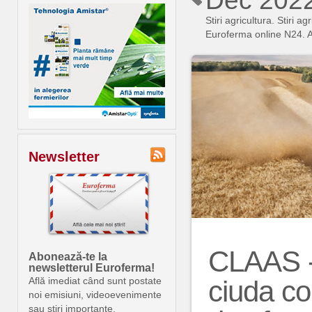
Dec 202
Stiri agricultura. Stiri
Euroferma online N24. An
Newsletter
CLAAS - 
Abonează-te la
newsletterul Euroferma!
ciuda con
Află imediat când sunt postate
noi emisiuni, videoevenimente
sau știri importante.