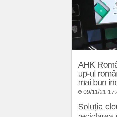
AHK Români
up-ul român
mai bun in
09/11/21 17
Soluția clo
reciclarea p