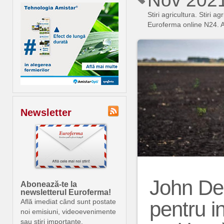
Nov 202
Stiri agricultura. Stiri
Euroferma online N24. An
Newsletter
John Dee
Abonează-te la
newsletterul Euroferma!
pentru 
Află imediat când sunt postate
noi emisiuni, videoevenimente
sau știri importante.