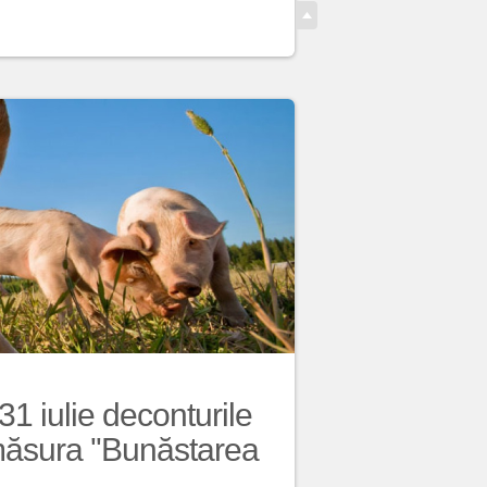
1 iulie deconturile
 măsura ''Bunăstarea