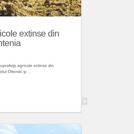
cole extinse din
ntenia
prafeţe agricole extinse din
ul Olteniei şi ...