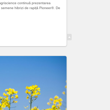
a Agriscience continuă prezentarea
să semene hibrizi de rapiță Pioneer®. De