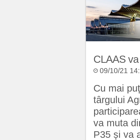
CLAAS va a
09/10/21 14
Cu mai puț
târgului A
participare
va muta di
P35 și va 