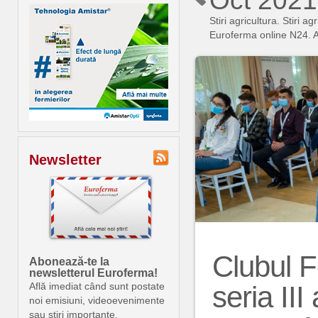
Oct 2021
Stiri agricultura. Stiri
Euroferma online N24. An
Newsletter
Clubul F
Abonează-te la
newsletterul Euroferma!
seria III
Află imediat când sunt postate
noi emisiuni, videoevenimente
sau știri importante.