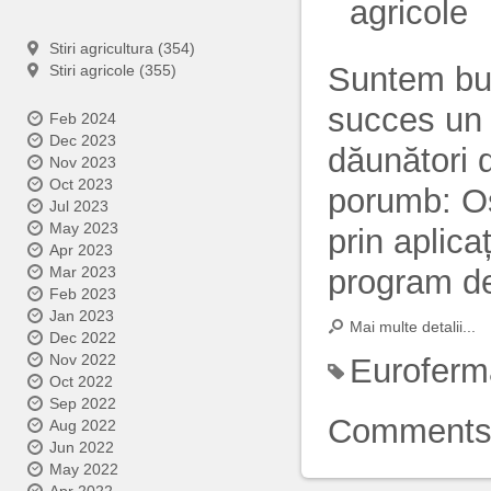
agricole
Stiri agricultura (354)
Suntem bu
Stiri agricole (355)
succes un 
Feb 2024
Dec 2023
dăunători d
Nov 2023
Oct 2023
porumb: Os
Jul 2023
May 2023
prin aplic
Apr 2023
program de
Mar 2023
Feb 2023
Jan 2023
Mai multe detalii...
Dec 2022
Nov 2022
Euroferm
Oct 2022
Sep 2022
Comment
Aug 2022
Jun 2022
May 2022