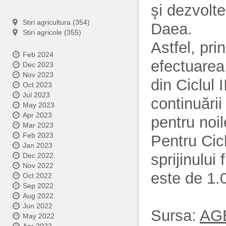
şi dezvolte
Stiri agricultura (354)
Daea.
Stiri agricole (355)
Astfel, pri
Feb 2024
efectuarea 
Dec 2023
Nov 2023
din Ciclul 
Oct 2023
Jul 2023
continuării 
May 2023
Apr 2023
pentru noil
Mar 2023
Feb 2023
Pentru Cic
Jan 2023
sprijinului
Dec 2022
Nov 2022
este de 1.
Oct 2022
Sep 2022
Aug 2022
Jun 2022
Sursa:
AG
May 2022