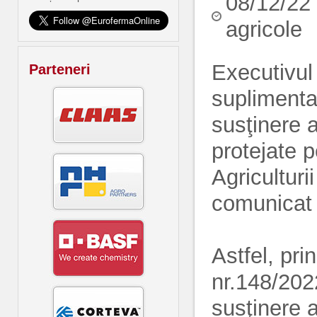
08/12/22
agricole
Executivul 
Parteneri
suplimenta
susţinere a
protejate 
Agriculturi
comunica
Astfel, pri
nr.148/202
susţinere a