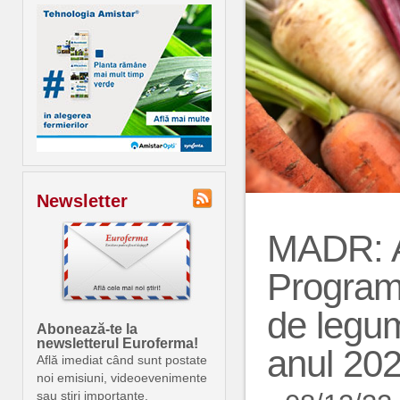
Newsletter
MADR: A 
Programu
de legum
Abonează-te la
newsletterul Euroferma!
anul 20
Află imediat când sunt postate
noi emisiuni, videoevenimente
sau știri importante.