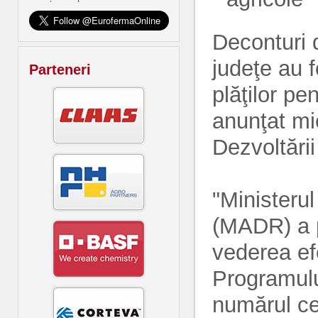
Deconturi 
judeţe au f
Parteneri
plăţilor pe
anunţat mie
Dezvoltări
"Ministerul
(MADR) a p
vederea efe
Programulu
numărul ce