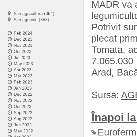
MADR va ac
legumiculto
Stiri agricultura (354)
Stiri agricole (355)
Potrivit su
Feb 2024
plecat pri
Dec 2023
Nov 2023
Tomata, ac
Oct 2023
Jul 2023
7.065.030 l
May 2023
Arad, Bacă
Apr 2023
Mar 2023
Feb 2023
Jan 2023
Sursa:
AG
Dec 2022
Nov 2022
Oct 2022
Sep 2022
Înapoi la 
Aug 2022
Jun 2022
Euroferm
May 2022