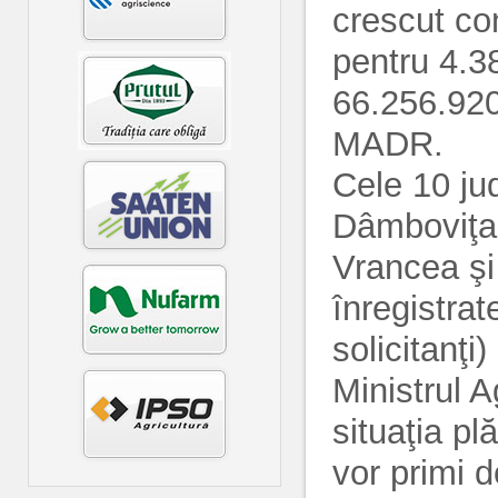
crescut con
pentru 4.38
66.256.920
MADR.
Cele 10 ju
Dâmboviţa,
Vrancea şi 
înregistrat
solicitanţi)
Ministrul A
situaţia pl
vor primi d