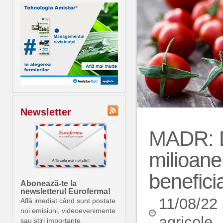
Newsletter
MADR: D
milioane
benefici
Abonează-te la
newsletterul Euroferma!
11/08/22
Află imediat când sunt postate
noi emisiuni, videoevenimente
agricole
sau știri importante.