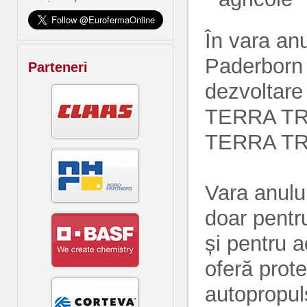
În vara an
Paderborn 
Parteneri
dezvoltare 
TERRA TRA
TERRA TR
Vara anulu
doar pentru
și pentru a
oferă prot
autopropuls