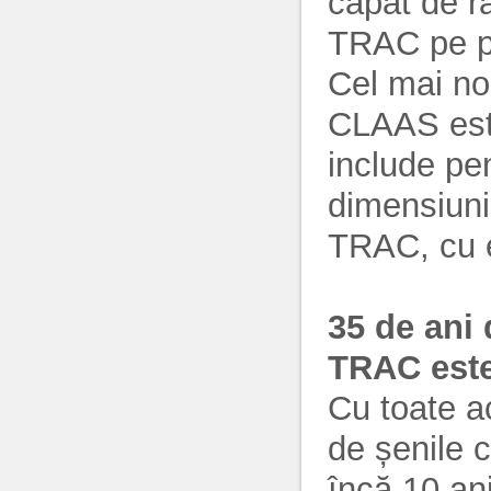
capăt de r
TRAC pe pă
Cel mai n
CLAAS est
include pe
dimensiuni
TRAC, cu e
35 de ani
TRAC este 
Cu toate a
de șenile c
încă 10 an