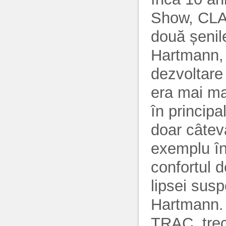
Show, CL
două șenil
Hartmann, 
dezvoltare
era mai mar
în principa
doar câteva
exemplu în
confortul 
lipsei sus
Hartmann.
TRAC, trec