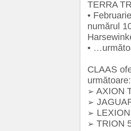
TERRA T
• Februar
numărul 10
Harsewink
• …următoa
CLAAS ofer
următoare:
AXION T
➢
JAGUAR
➢
LEXION 
➢
TRION 5
➢