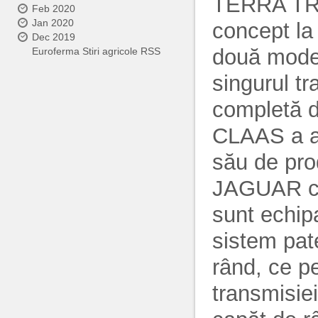
TERRA TRAC
Feb 2020
Jan 2020
concept la
Dec 2019
două model
Euroferma Stiri agricole RSS
singurul t
completă de
CLAAS a ad
său de pro
JAGUAR cu 
sunt echip
sistem pat
rând, ce p
transmisiei