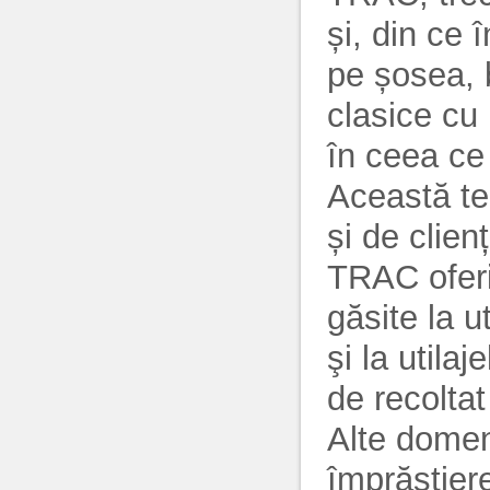
și, din ce 
pe șosea, 
clasice cu 
în ceea ce
Această te
și de clien
TRAC oferi
găsite la u
şi la utilaj
de recoltat
Alte domen
împrăștiere