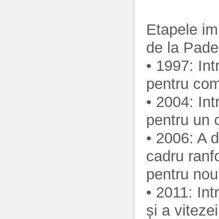
Etapele i
de la Pade
• 1997: I
pentru co
• 2004: In
pentru un c
• 2006: A
cadru ranfo
pentru no
• 2011: In
și a vitez