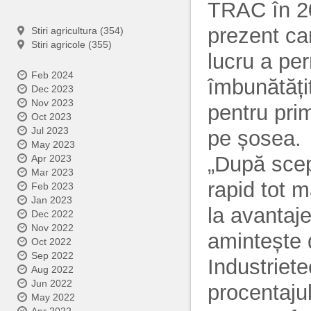
TRAC în 20
prezent car
Stiri agricultura (354)
Stiri agricole (355)
lucru a per
Feb 2024
îmbunătățit
Dec 2023
Nov 2023
pentru pri
Oct 2023
Jul 2023
pe șosea.
May 2023
„După scep
Apr 2023
Mar 2023
rapid tot m
Feb 2023
Jan 2023
la avantaj
Dec 2022
Nov 2022
amintește 
Oct 2022
Sep 2022
Industriet
Aug 2022
Jun 2022
procentaju
May 2022