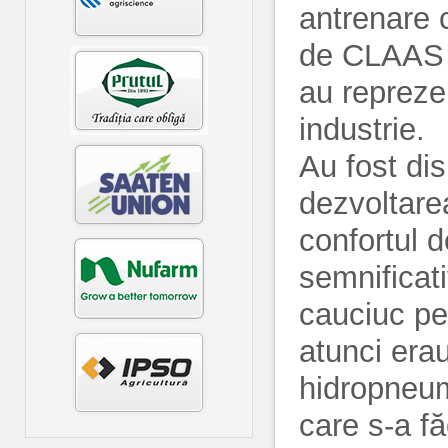
antrenare c
de CLAAS I
au repreze
industrie.
Au fost dis
dezvoltarea
confortul 
semnificati
cauciuc pe
atunci era
hidropneum
care s-a f