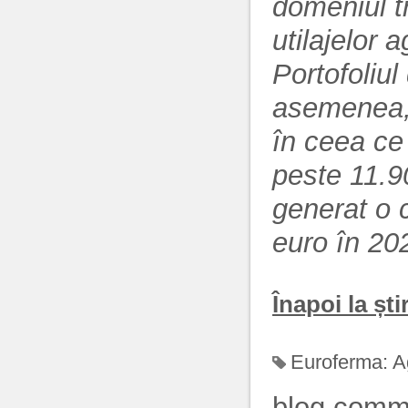
domeniul tr
utilajelor a
Portofoliu
asemenea, 
în ceea ce
peste 11.90
generat o c
euro în 20
Înapoi la știr
Euroferma:
A
blog comm