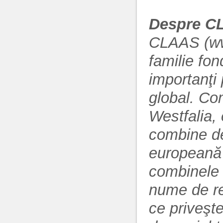
Despre C
CLAAS (ww
familie fon
importanţi 
global. Co
Westfalia,
combine de
europeană 
combinele 
nume de re
ce priveşte