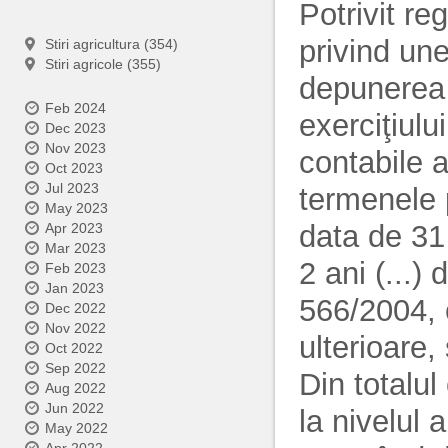
Potrivit r
privind une
Stiri agricultura (354)
Stiri agricole (355)
depunerea s
Feb 2024
exerciţiulu
Dec 2023
Nov 2023
contabile 
Oct 2023
Jul 2023
termenele 
May 2023
data de 31 
Apr 2023
Mar 2023
2 ani (...)
Feb 2023
Jan 2023
566/2004, c
Dec 2022
Nov 2022
ulterioare,
Oct 2022
Sep 2022
Din totalul
Aug 2022
Jun 2022
la nivelul 
May 2022