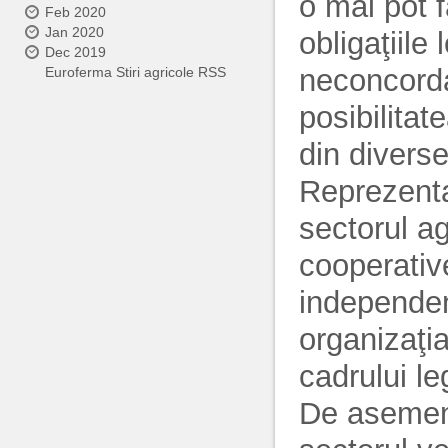
o mai pot f
Feb 2020
Jan 2020
obligaţiile
Dec 2019
neconcorda
Euroferma Stiri agricole RSS
posibilitat
din diverse
Reprezent
sectorul ag
cooperativ
independent
organizaţia
cadrului le
De asemene