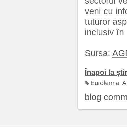
sectorul ve
veni cu inf
tuturor asp
inclusiv în
Sursa:
AG
Înapoi la știr
Euroferma:
A
blog comm