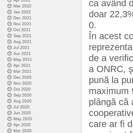
Apr 2022
ca având de
Mar 2022
doar 22,3%
Jan 2022
Dec 2021
0.
Nov 2021
Oct 2021
În acest c
Sep 2021
Aug 2021
reprezenta
Jul 2021
Jun 2021
de a verifi
May 2021
Apr 2021
a ONRC, şi,
Mar 2021
pună la pun
Dec 2020
Nov 2020
maximum 90
Oct 2020
Sep 2020
plângă că 
Aug 2020
Jul 2020
cooperativ
Jun 2020
May 2020
care ar fi 
Apr 2020
Mar 2020