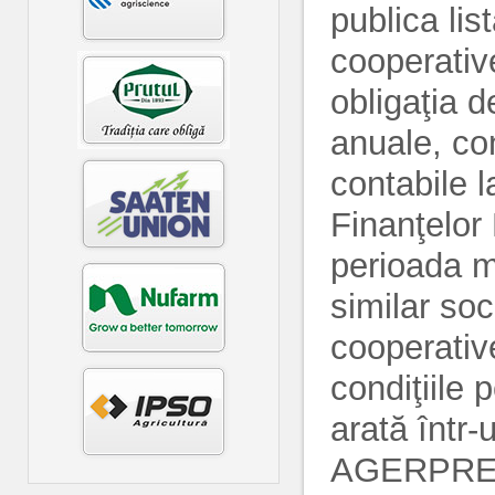
publica lis
cooperative
obligaţia d
anuale, con
contabile la
Finanţelor
perioada m
similar soc
cooperativ
condiţiile 
arată într
AGERPRE