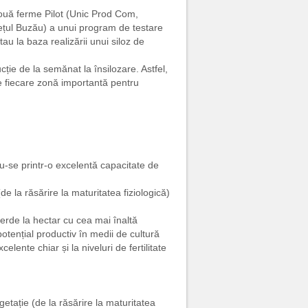
două ferme Pilot (Unic Prod Com,
udețul Buzău) a unui program de testare
au la baza realizării unui siloz de
ție de la semănat la însilozare. Astfel,
e fiecare zonă importantă pentru
ndu-se printr-o excelentă capacitate de
e la răsărire la maturitatea fiziologică)
erde la hectar cu cea mai înaltă
tențial productiv în medii de cultură
celente chiar și la niveluri de fertilitate
etație (de la răsărire la maturitatea