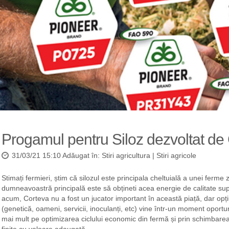
Progamul pentru Siloz dezvoltat de
31/03/21 15:10 Adăugat în:
Stiri agricultura
|
Stiri agricole
Stimați fermieri, știm că silozul este principala cheltuială a unei ferme 
dumneavoastră principală este să obțineti acea energie de calitate su
acum, Corteva nu a fost un jucator important în această piață, dar op
(genetică, oameni, servicii, inoculanți, etc) vine într-un moment oportu
mai mult pe optimizarea ciclului economic din fermă și prin schimbarea 
finite cu valoare adaugată.