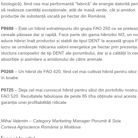
fiziologică), fiind cea mai performantă “fabrică” de energie datorită per
să realizeze cantități excepționale, atât de masă verde, cât și amidon.
producție de substanță uscată pe hectar din România.
P8688
– Este un hibrid extratimpuriu din grupa FAO 250 ce se pretează
cereale păioase dar și rapiță. Face parte din gama hibrizilor M3, un 
aduce hibrizi înalt productivi și stabili de tipul DENT la această grupa 
lucru se urmărește ridicarea valorii energetice pe hectar prin prezenț
stuctura cariopselor de tip DENT ale porumbului, dar și a calității în 
absorbție și asimilare a amidonului de către animale.
P0268
– Un hibrid de FAO 420, fiind cel mai cultivat hibrid pentru siloz
în boabe.
P0725
– Deja cel mai cunoscut hibrid pentru siloz din portofoliu nostru, 
FAO 520. Rezultatele fabuloase de peste 85 t/ha obținute anul acesta v
garanția unei profitabilități ridicate.
Mihai Valentin – Category Marketing Manager Porumb & Soia
Corteva Agriscience România și Moldova