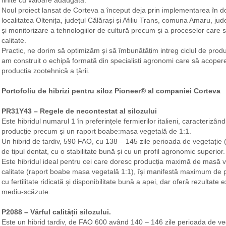
Noul proiect lansat de Corteva a început deja prin implementarea în 
localitatea Oltenița, județul Călărași și Afiliu Trans, comuna Amaru, j
și monitorizare a tehnologiilor de cultură precum și a proceselor care st
calitate.
Practic, ne dorim să optimizăm și să îmbunătățim intreg ciclul de produc
am construit o echipă formată din specialiști agronomi care să acoper
producția zootehnică a țării.
Portofoliu de hibrizi pentru siloz Pioneer® al companiei Corteva
PR31Y43 – Regele de necontestat al silozului
Este hibridul numarul 1 în preferințele fermierilor italieni, caracterizâ
producție precum și un raport boabe:masa vegetală de 1:1.
Un hibrid de tardiv, 590 FAO, cu 138 – 145 zile perioada de vegetație (d
de tipul dentat, cu o stabilitate bună și cu un profil agronomic superior.
Este hibridul ideal pentru cei care doresc producția maximă de masă v
calitate (raport boabe masa vegetală 1:1), își manifestă maximum de po
cu fertilitate ridicată și disponibilitate bună a apei, dar oferă rezultate ex
mediu-scăzute.
P2088 – Vârful calității silozului.
Este un hibrid tardiv, de FAO 600 având 140 – 146 zile perioada de veg