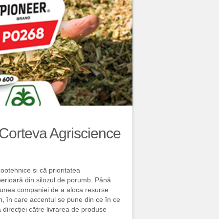
 Corteva Agriscience
zootehnice si că prioritatea
perioară din silozul de porumb. Până
țiunea companiei de a aloca resurse
n, în care accentul se pune din ce în ce
direcției către livrarea de produse