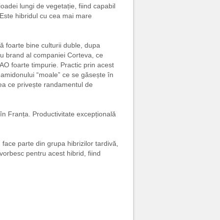
ioadei lungi de vegetație, fiind capabil
 Este hibridul cu cea mai mare
 foarte bine culturii duble, dupa
nou brand al companiei Corteva, ce
FAO foarte timpurie. Practic prin acest
a amidonului “moale” ce se găsește în
ceea ce privește randamentul de
 în Franța. Productivitate excepțională
face parte din grupa hibrizilor tardivă,
orbesc pentru acest hibrid, fiind