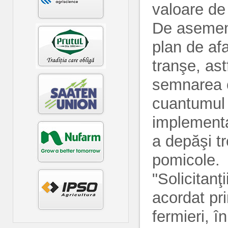
valoare d
De asemene
plan de af
tranşe, ast
semnarea c
cuantumul s
implementa
a depăşi tr
pomicole.
"Solicitanţi
acordat pri
fermieri, î