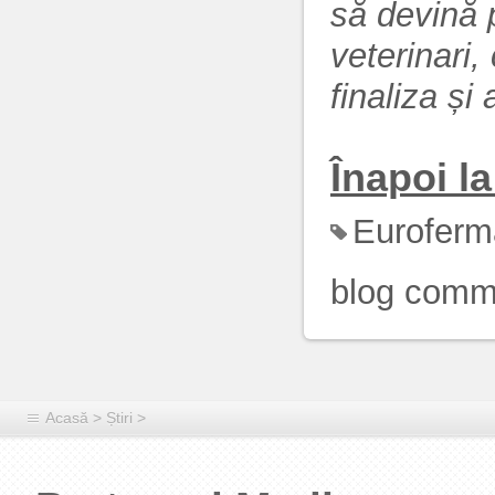
să devină p
veterinari,
finaliza și
Înapoi la 
Euroferm
blog comm
Acasă
>
Știri
>