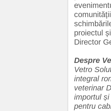
evenimentu
comunității
schimbăril
proiectul 
Director G
Despre Ve
Vetro Solu
integral r
veterinar 
importul și
pentru cabi