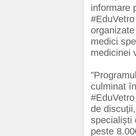
informare p
#EduVetro -
organizate
medici spec
medicinei 
”Programul
culminat î
#EduVetro c
de discuții
specialiști
peste 8.000