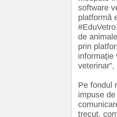
software v
platformă 
#EduVetro. 
de animale
prin platf
informație 
veterinar”,
Pe fondul re
impuse de 
comunicare
trecut, co