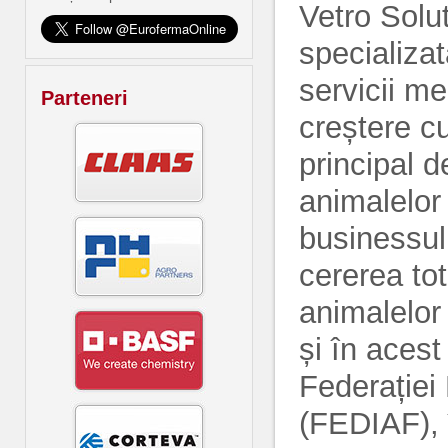
Vetro Sol
specializa
servicii me
Parteneri
creștere cu
principal 
animalelor
businessulu
cererea to
animalelor
și în aces
Federației
(FEDIAF), 