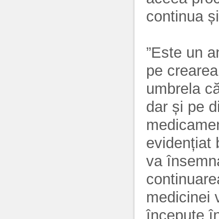
continua și
”Este un a
pe crearea 
umbrela că
dar și pe d
medicament
evidențiat 
va însemna
continuarea
medicinei v
începute în