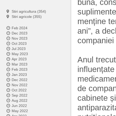
bună, consu
suplimente
Stiri agricultura (354)
Stiri agricole (355)
menține ten
Feb 2024
ani”, a dec
Dec 2023
companiei 
Nov 2023
Oct 2023
Jul 2023
May 2023
Anul trecut
Apr 2023
Mar 2023
influențate
Feb 2023
Jan 2023
medicament
Dec 2022
Nov 2022
de compani
Oct 2022
Sep 2022
cabinete și
Aug 2022
antiparazit
Jun 2022
May 2022