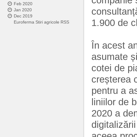
companie și
Feb 2020
consultanț
Jan 2020
Dec 2019
1.900 de cl
Euroferma Stiri agricole RSS
În acest an
asumate și
cotei de pi
creșterea 
pentru a a
liniilor d
2020 a dem
digitalizări
aceea proc