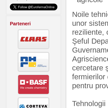
Noile tehn
unor siste
Parteneri
reziliente,
Şeful Depa
Guvernamen
Agriscienc
cercetare ș
fermierilor
pentru prov
Tehnologii