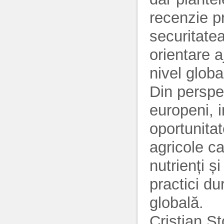
recenzie pr
securitate
orientare 
nivel globa
Din perspe
europeni, 
oportunitat
agricole c
nutrienți 
practici du
globală.
Cristian St