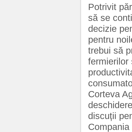
Potrivit pă
să se conti
decizie pen
pentru noi
trebui să 
fermierilo
productivit
consumator
Corteva Ag
deschidere 
discuții pe
Compania a