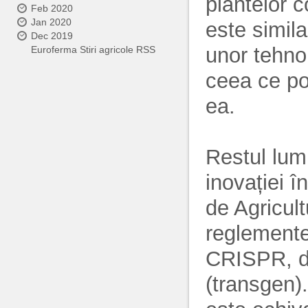
plantelor c
Feb 2020
Jan 2020
este simila
Dec 2019
unor tehno
Euroferma Stiri agricole RSS
ceea ce po
ea.
Restul lum
inovației 
de Agricul
reglemente
CRISPR, d
(transgen)