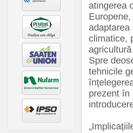
atingerea o
Europene, i
adaptarea 
climatice, 
agricultură
Spre deose
tehnicile 
înțelegerea
prezent în 
introducer
„Implicații