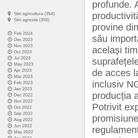
profunde. 
productivit
Stiri agricultura (354)
Stiri agricole (355)
provine din
Feb 2024
său importa
Dec 2023
Nov 2023
același ti
Oct 2023
Jul 2023
suprafețel
May 2023
de acces l
Apr 2023
Mar 2023
inclusiv NG
Feb 2023
Jan 2023
producția 
Dec 2022
Nov 2022
Potrivit ex
Oct 2022
Sep 2022
promisiune
Aug 2022
Jun 2022
regulament
May 2022