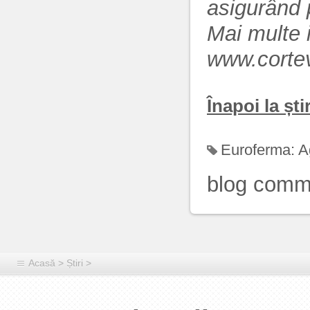
asigurând p
Mai multe i
www.corte
Înapoi la știr
Euroferma:
A
blog comm
Acasă
>
Știri
>