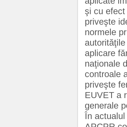
aplicate im
şi cu efect
priveşte id
normele pri
autorităţil
aplicare fă
naţionale d
controale a
priveşte f
EUVET a re
generale p
În actualu
APCPR con