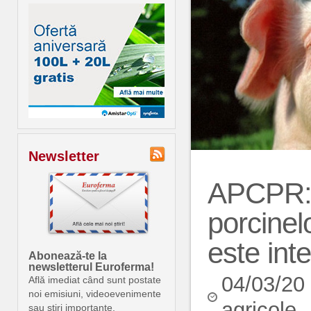
Newsletter
APCPR: A
porcinel
este int
Abonează-te la
newsletterul Euroferma!
04/03/20
Află imediat când sunt postate
noi emisiuni, videoevenimente
agricole
sau știri importante.