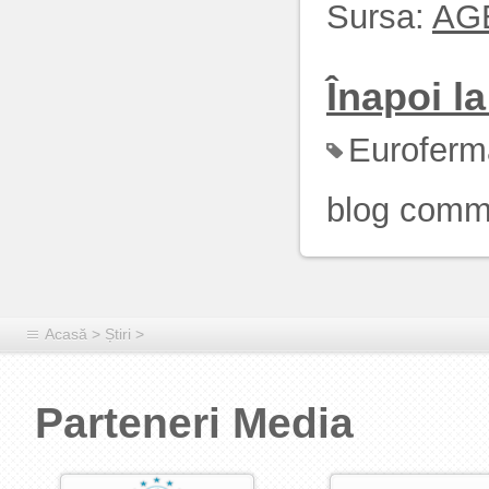
Sursa:
AG
Înapoi la 
Euroferm
blog comm
Acasă
>
Știri
>
Parteneri Media