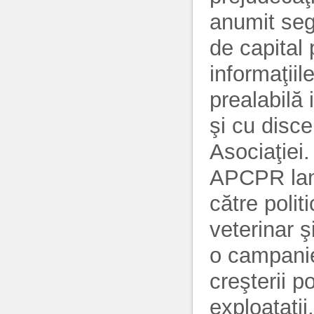
anumit seg
de capital 
informaţiil
prealabilă
şi cu disce
Asociaţiei.
APCPR lans
către polit
veterinar ş
o campanie
creşterii p
exploataţii