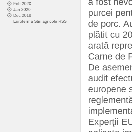
a fost nevo
Feb 2020
Jan 2020
purcei pen
Dec 2019
de porc. Au
Euroferma Stiri agricole RSS
plătit cu 
arată repre
Carne de 
De asemene
audit efect
europene 
reglementăr
implementa
Experţii E