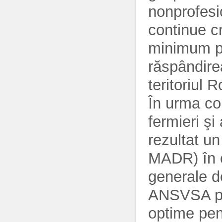
nonprofesi
continue c
minimum p
răspândirea
teritoriul 
În urma con
fermieri şi
rezultat u
MADR) în c
generale d
ANSVSA pre
optime pent