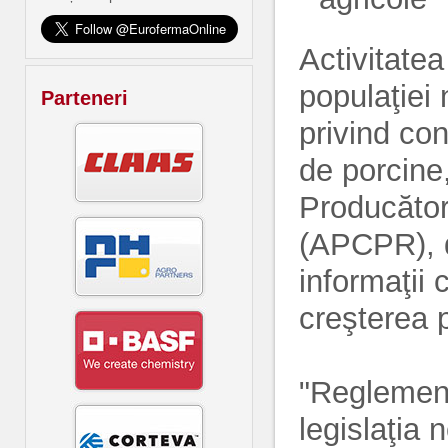
Activitatea
populaţiei 
Parteneri
privind con
de porcine,
Producător
(APCPR), d
informaţii 
creşterea p
"Reglement
legislaţia 