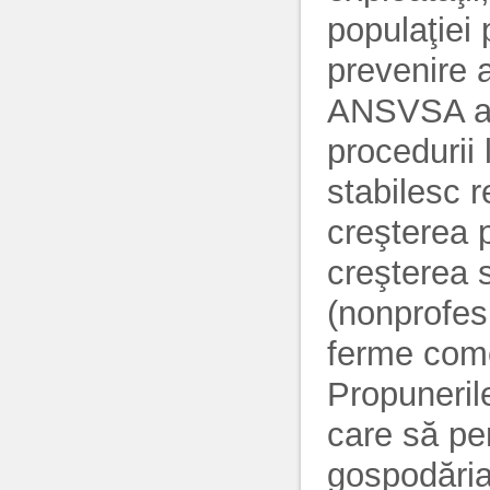
populaţiei 
prevenire 
ANSVSA a 
procedurii 
stabilesc 
creşterea p
creşterea 
(nonprofesi
ferme comer
Propunerile
care să per
gospodăria