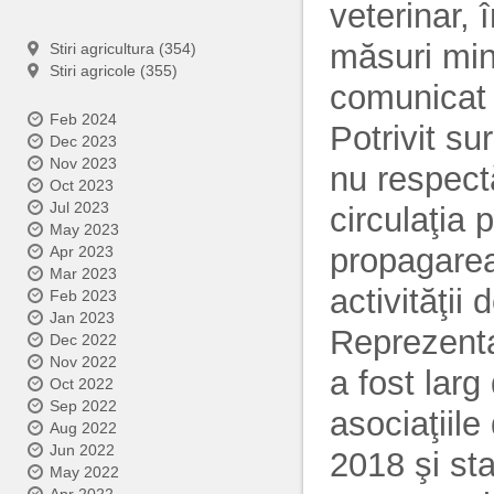
veterinar, 
măsuri min
Stiri agricultura (354)
Stiri agricole (355)
comunicat
Feb 2024
Potrivit su
Dec 2023
Nov 2023
nu respectă
Oct 2023
Jul 2023
circulaţia 
May 2023
propagarea 
Apr 2023
Mar 2023
activităţii
Feb 2023
Jan 2023
Reprezenta
Dec 2022
Nov 2022
a fost larg
Oct 2022
Sep 2022
asociaţiile
Aug 2022
Jun 2022
2018 şi sta
May 2022