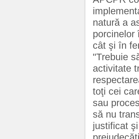
implementa
natură a as
porcinelor 
cât şi în f
"Trebuie s
activitate 
respectarea
toţi cei ca
sau procese
să nu tran
justificat 
prejudecăţi