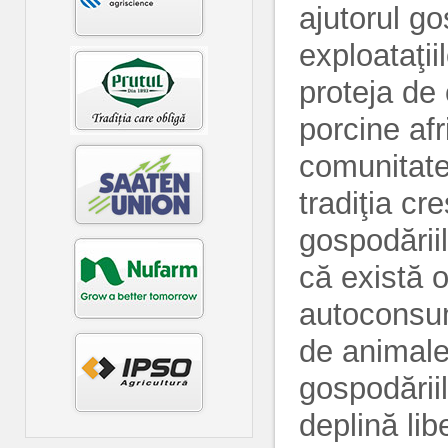
ajutorul g
exploataţii
proteja de 
porcine afr
comunitate
tradiţia cr
gospodăriil
că există o
autoconsum
de animale 
gospodăriil
deplină lib