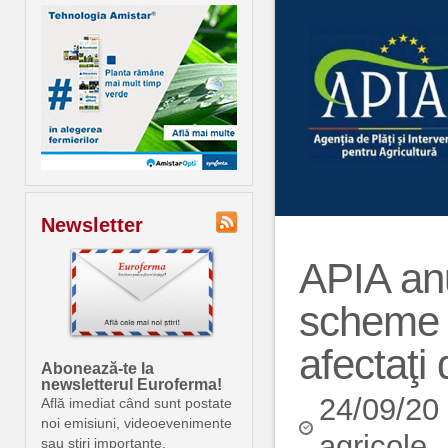
Newsletter
APIA anu
scheme d
afectaţi
Abonează-te la
newsletterul Euroferma!
24/09/20
Află imediat când sunt postate
noi emisiuni, videoevenimente
agricole
sau știri importante.