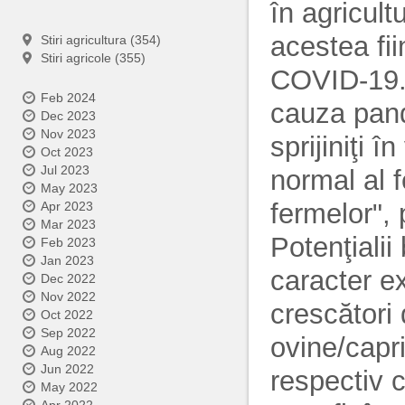
în agricult
acestea fi
Stiri agricultura (354)
Stiri agricole (355)
COVID-19. 
Feb 2024
cauza pand
Dec 2023
Nov 2023
sprijiniţi î
Oct 2023
Jul 2023
normal al f
May 2023
fermelor", 
Apr 2023
Mar 2023
Potenţialii
Feb 2023
Jan 2023
caracter ex
Dec 2022
Nov 2022
crescători 
Oct 2022
Sep 2022
ovine/capri
Aug 2022
Jun 2022
respectiv c
May 2022