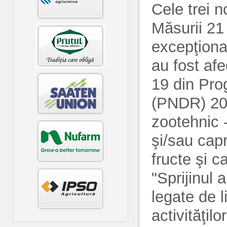
Cele trei n
Măsurii 21 
excepţional
au fost af
19 din Pro
(PNDR) 201
zootehnic -
şi/sau capr
fructe şi ca
"Sprijinul
legate de l
activităţil