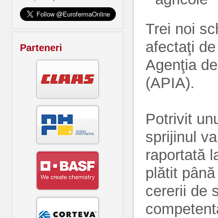
Trei noi sc
afectaţi d
Parteneri
Agenţia de 
(APIA).
Potrivit un
sprijinul v
raportată 
plătit pân
cererii de 
competent