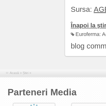
Sursa:
AG
Înapoi la știr
Euroferma:
A
blog comm
Acasă
>
Știri
>
Parteneri Media