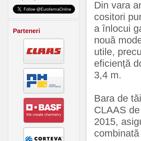
Din vara a
cositori pu
a înlocui 
Parteneri
nouă model
utile, pre
eficiență d
3,4 m.
Bara de tăi
CLAAS de l
2015, asigu
combinată 