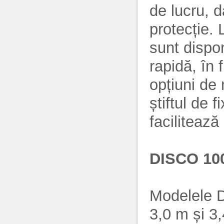
de lucru, d
protecție. 
sunt dispo
rapidă, în f
opțiuni de 
știftul de 
facilitează
DISCO 100
Modelele D
3,0 m și 3