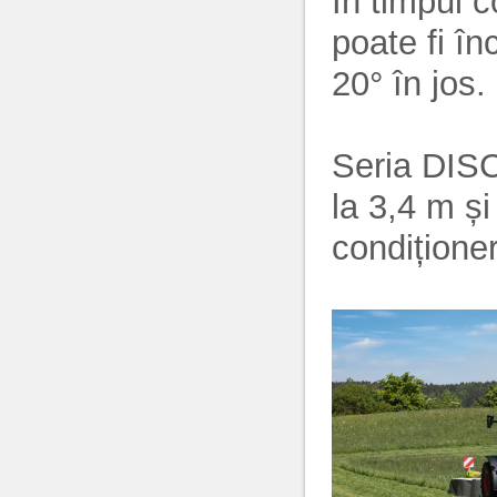
În timpul c
poate fi în
20° în jos.
Seria DISC
la 3,4 m și
condiționer