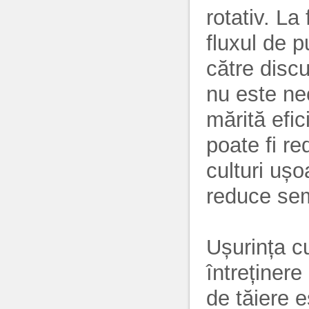
rotativ. La
fluxul de p
către discu
nu este nec
mărită efic
poate fi r
culturi ușo
reduce sem
Ușurința cu
întreținer
de tăiere e