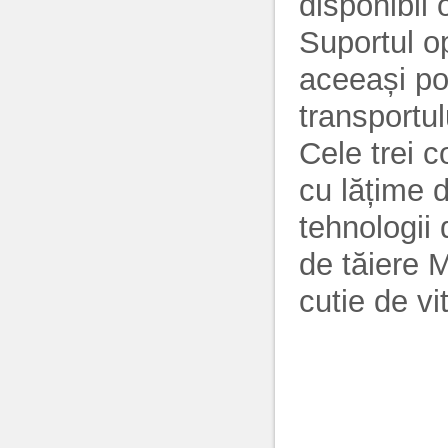
disponibil 
Suportul o
aceeași poz
transportul
Cele trei c
cu lățime 
tehnologii 
de tăiere 
cutie de vi