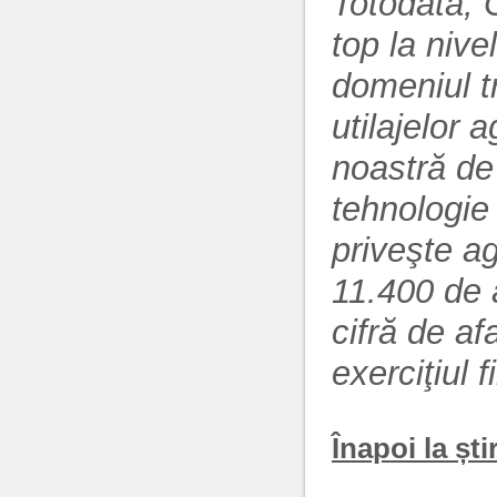
Totodată, 
top la nive
domeniul tr
utilajelor 
noastră de
tehnologie 
priveşte a
11.400 de a
cifră de af
exerciţiul 
Înapoi la știr