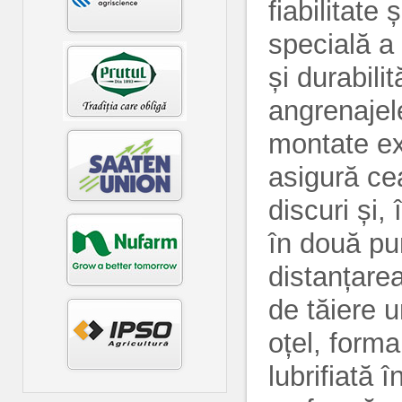
fiabilitate
specială a
și durabilit
angrenajele
montate ex
asigură ce
discuri și,
în două pu
distanțare
de tăiere u
oțel, forma
lubrifiată