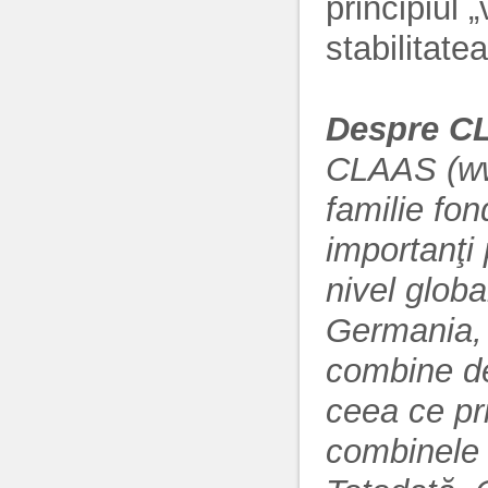
principiul 
stabilitatea
Despre C
CLAAS (ww
familie fon
importanţi 
nivel glob
Germania, 
combine de
ceea ce pr
combinele 