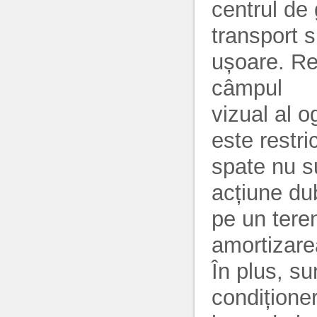
centrul de
transport s
ușoare. Res
câmpul
vizual al o
este restri
spate nu su
acțiune dub
pe un tere
amortizarea
În plus, su
condiționer