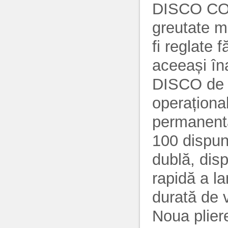
DISCO CON
greutate m
fi reglate
aceeași îna
DISCO de d
operațional
permanentă
100 dispun
dublă, disp
rapidă a l
durată de 
Noua plier