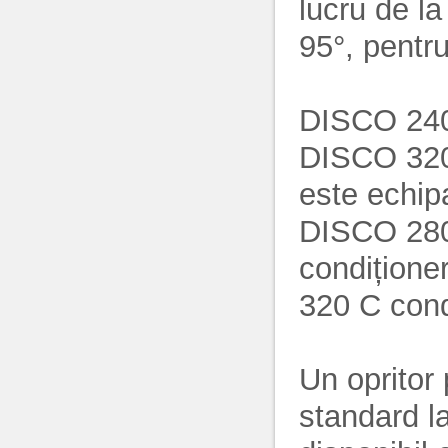
lucru de la
95°, pentru
DISCO 240
DISCO 320
este echip
DISCO 280 
condițione
320 C cond
Un opritor
standard l