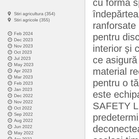
cu formă s
îndepărteaz
Stiri agricultura (354)
Stiri agricole (355)
ranforsate 
Feb 2024
pentru dis
Dec 2023
interior și
Nov 2023
Oct 2023
ce asigură 
Jul 2023
May 2023
material re
Apr 2023
Mar 2023
pentru o t
Feb 2023
Jan 2023
este echip
Dec 2022
Nov 2022
SAFETY LI
Oct 2022
Sep 2022
predetermin
Aug 2022
deconecteaz
Jun 2022
May 2022