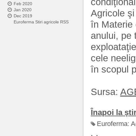
condiţional
Feb 2020
Jan 2020
Agricole ş
Dec 2019
în Materie
Euroferma Stiri agricole RSS
anului, pe 
exploataţie
cele neelig
în scopul p
Sursa:
AG
Înapoi la știr
Euroferma:
A