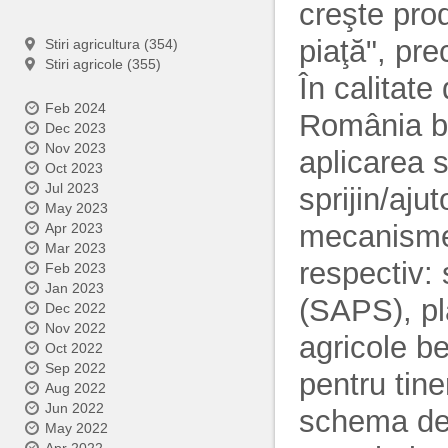
creşte prod
piaţă", pr
Stiri agricultura (354)
Stiri agricole (355)
În calitat
Feb 2024
România be
Dec 2023
Nov 2023
aplicarea 
Oct 2023
Jul 2023
sprijin/ajut
May 2023
mecanisme 
Apr 2023
Mar 2023
respectiv:
Feb 2023
Jan 2023
(SAPS), pla
Dec 2022
Nov 2022
agricole be
Oct 2022
Sep 2022
pentru tiner
Aug 2022
Jun 2022
schema de s
May 2022