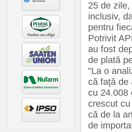
25 de zile,
inclusiv, d
pentru fiec
Potrivit AP
au fost de
de plată p
"La o anal
că faţă de 
cu 24.008 c
crescut cu
că de la an
de importa