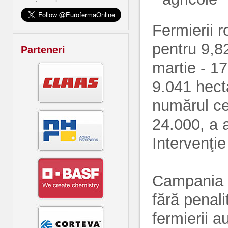
Fermierii 
pentru 9,8
Parteneri
martie - 1
9.041 hecta
numărul ce
24.000, a a
Intervenţie
Campania d
fără penali
fermierii a