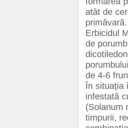
formarea pr
atât de ce
primăvară.
Erbicidul 
de porumb.
dicotiledon
porumbului
de 4-6 frun
În situația
infestată 
(Solanum n
timpurii, 