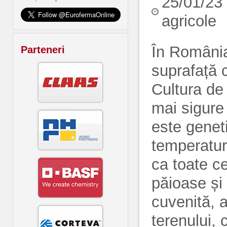
25/01/23
agricole
În România
Parteneri
suprafață 
Cultura de
mai sigure 
este genet
temperaturi
ca toate ce
păioase și
cuvenită, a
terenului, 