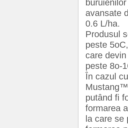
buruienilor
avansate 
0.6 L/ha.
Produsul s
peste 5oC,
care devin
peste 8o-
În cazul cu
Mustang™ a
putând fi fo
formarea a 
la care se 