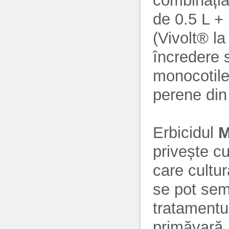
combinația
de 0.5 L +
(Vivolt® l
încredere 
monocotile
perene din
Erbicidul
M
privește cu
care cultu
se pot sem
tratamentu
primăvară,