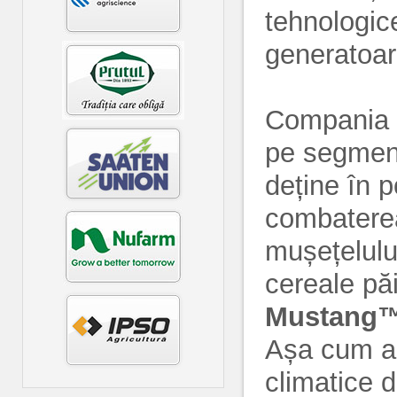
tehnologic
generatoare
Compania
pe segment
deține în p
combaterea
mușețelului
cereale pă
Mustang
Așa cum am 
climatice 