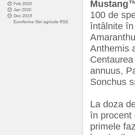
Mustang
Feb 2020
Jan 2020
100 de spec
Dec 2019
Euroferma Stiri agricole RSS
întâlnite în
Amaranthus
Anthemis a
Centaurea
annuus, P
Sonchus sp
La doza de
în procent
primele fa