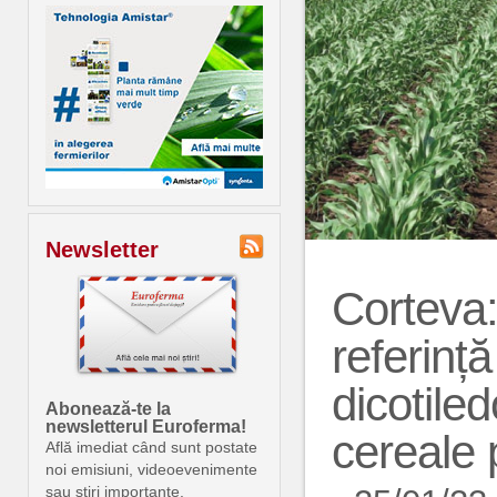
Newsletter
Corteva:
referinț
dicotile
Abonează-te la
newsletterul Euroferma!
cereale 
Află imediat când sunt postate
noi emisiuni, videoevenimente
sau știri importante.