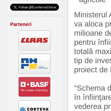
Ministerul 
va aloca p
Parteneri
milioane de
pentru înf
totală maxi
tip de inves
proiect de 
"Schema de 
în înfiinţa
vederea pre