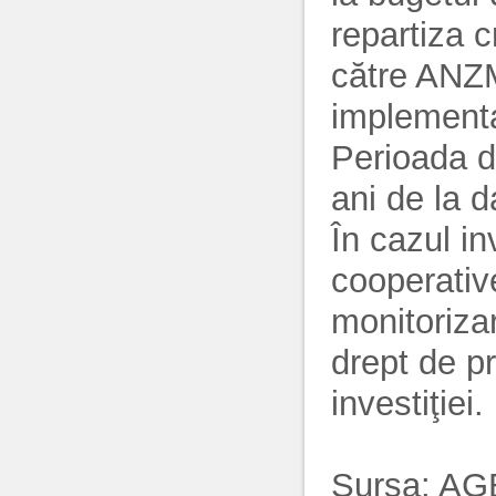
repartiza 
către ANZM,
implementa
Perioada de
ani de la da
În cazul in
cooperativ
monitoriza
drept de p
investiţiei.
Sursa:
AG