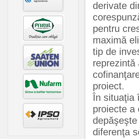
derivate d
corespunză
pentru cres
maximă eli
tip de inve
reprezintă 
cofinanţar
proiect.
În situaţia
proiecte a 
depăşeşte 
diferenţa s