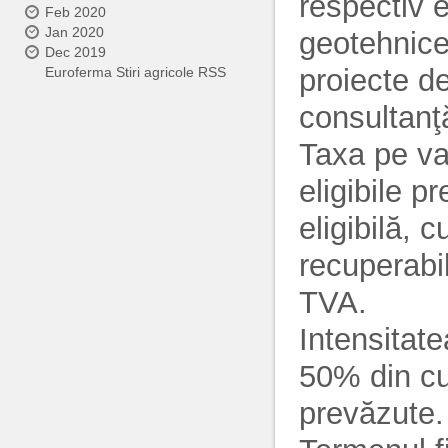
respectiv e
Feb 2020
Jan 2020
geotehnice,
Dec 2019
proiecte de
Euroferma Stiri agricole RSS
consultanţă
Taxa pe va
eligibile p
eligibilă, 
recuperabil
TVA.
Intensitat
50% din cua
prevăzute.