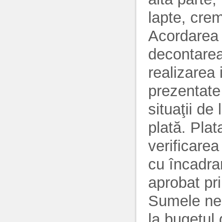
lapte, crem
Acordarea a
decontarea 
realizarea
prezentate 
situaţii de
plată. Plat
verificare
cu încadra
aprobat pri
Sumele nec
la bugetul