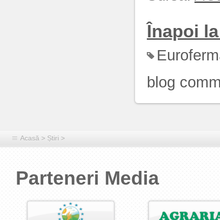
Înapoi la 
Euroferm
blog comm
Acasă
>
Știri
>
Parteneri Media