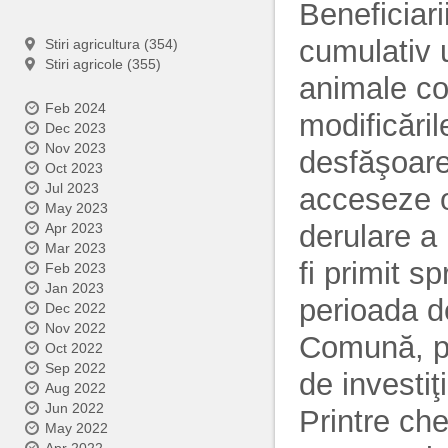
Beneficiari
cumulativ u
Stiri agricultura (354)
Stiri agricole (355)
animale co
Feb 2024
modificăril
Dec 2023
Nov 2023
desfăşoare
Oct 2023
Jul 2023
acceseze o
May 2023
derulare a 
Apr 2023
Mar 2023
fi primit s
Feb 2023
Jan 2023
perioada de
Dec 2022
Nov 2022
Comună, pen
Oct 2022
Sep 2022
de investiţ
Aug 2022
Jun 2022
Printre che
May 2022