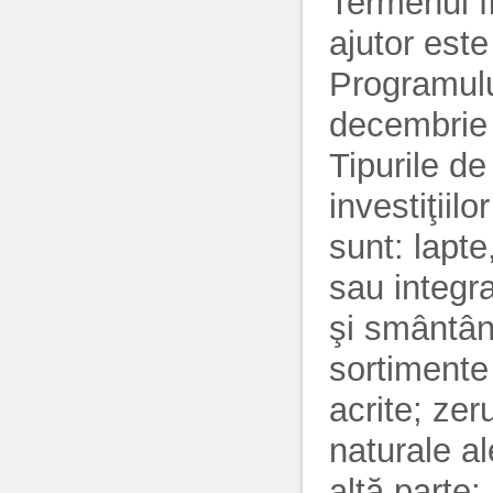
Termenul f
ajutor este
Programulu
decembrie
Tipurile de
investiţiil
sunt: lapte
sau integr
şi smântână
sortimente
acrite; ze
naturale al
altă parte;