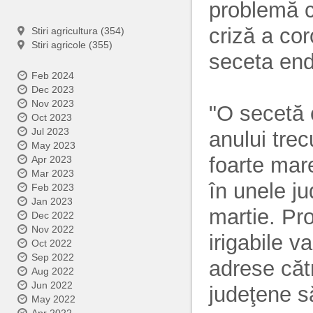
problemă c
criză a co
Stiri agricultura (354)
Stiri agricole (355)
seceta en
Feb 2024
Dec 2023
Nov 2023
"O secetă 
Oct 2023
Jul 2023
anului trec
May 2023
foarte mare
Apr 2023
Mar 2023
în unele ju
Feb 2023
Jan 2023
martie. Pr
Dec 2022
Nov 2022
irigabile v
Oct 2022
Sep 2022
adrese cătr
Aug 2022
Jun 2022
judeţene s
May 2022