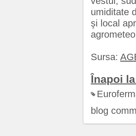
vestul, su
umiditate d
şi local ap
agrometeor
Sursa:
AG
Înapoi la 
Euroferm
blog comm