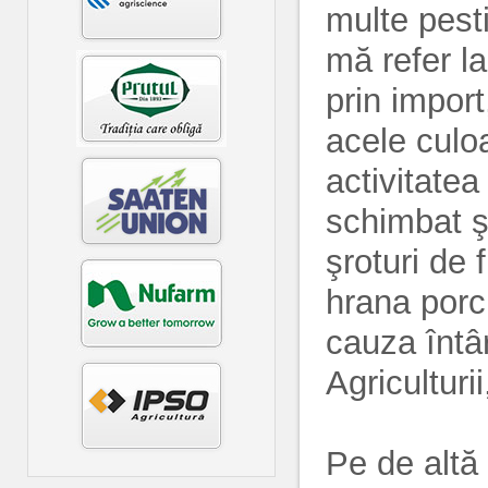
multe pesti
mă refer la
prin import
acele culoa
activitatea
schimbat ş
şroturi de 
hrana porci
cauza întâr
Agriculturi
Pe de altă