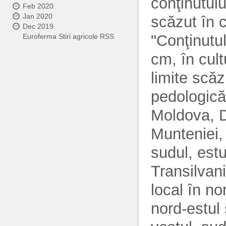
conţinutulu
Feb 2020
Jan 2020
scăzut în 
Dec 2019
"Conţinutu
Euroferma Stiri agricole RSS
cm, în cult
limite scă
pedologică
Moldova, D
Munteniei, 
sudul, estu
Transilvan
local în no
nord-estul 