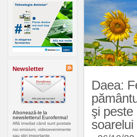
Newsletter
Daea: Fe
pământul
şi peste
Abonează-te la
newsletterul Euroferma!
soarelui
Află imediat când sunt postate
noi emisiuni, videoevenimente
sau știri importante.