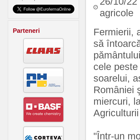
26/10/22
agricole
Fermierii, a
Parteneri
să întoarcă
pământului
cele peste
soarelui, 
României ş
miercuri, 
Agriculturi
"Într-un m