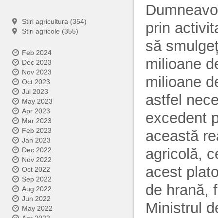
Dumneavoas
Stiri agricultura (354)
prin activit
Stiri agricole (355)
să smulgeţ
Feb 2024
milioane d
Dec 2023
Nov 2023
milioane d
Oct 2023
Jul 2023
astfel nec
May 2023
Apr 2023
excedent pe
Mar 2023
Feb 2023
această re
Jan 2023
agricolă, c
Dec 2022
Nov 2022
acest plato
Oct 2022
Sep 2022
de hrană, 
Aug 2022
Jun 2022
Ministrul d
May 2022