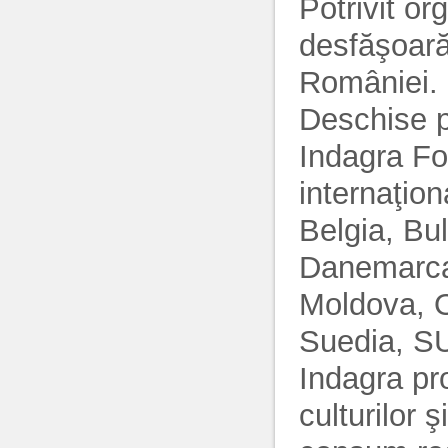
Potrivit o
desfăşoară 
României.
Deschise p
Indagra Fo
internaţion
Belgia, Bu
Danemarca,
Moldova, O
Suedia, SU
Indagra pr
culturilor 