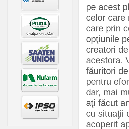
pe acest p
celor care 
care prin c
opţiunile p
creatori de 
acestora. V
făuritori de
pentru efo
dar, mai mu
aţi făcut a
cu situaţii
acoperit a