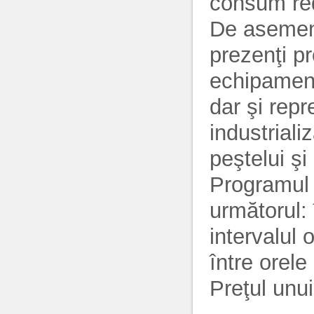
consum red
De asemene
prezenţi pr
echipamente
dar şi repr
industrializ
peştelui şi 
Programul d
următorul: 
intervalul 
între orele
Preţul unui