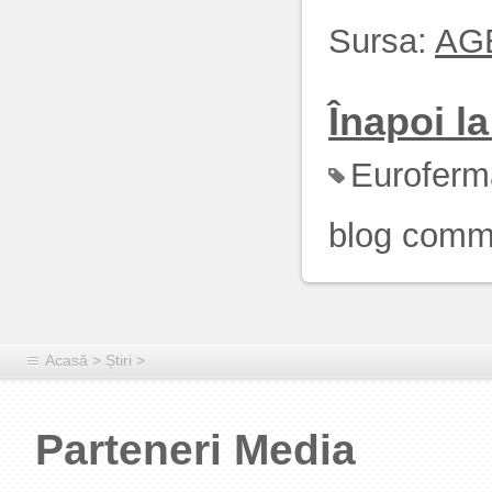
Sursa:
AG
Înapoi la 
Euroferm
blog comm
Acasă
>
Știri
>
Parteneri Media