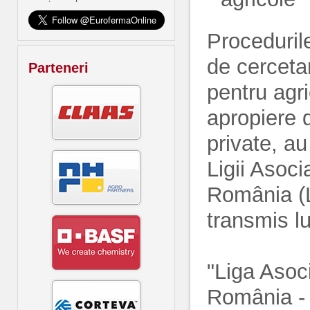
Proceduril
de cerceta
Parteneri
pentru agri
apropiere 
private, a
Ligii Asoci
România (L
transmis lu
"Liga Asoci
România - 