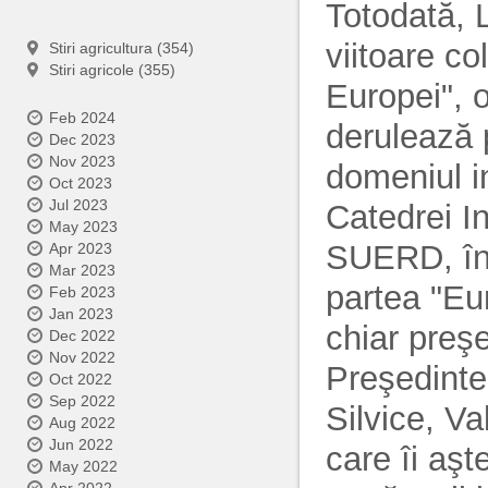
Totodată, 
viitoare co
Stiri agricultura (354)
Stiri agricole (355)
Europei", 
Feb 2024
derulează 
Dec 2023
Nov 2023
domeniul i
Oct 2023
Jul 2023
Catedrei I
May 2023
SUERD, în
Apr 2023
Mar 2023
partea "Eu
Feb 2023
Jan 2023
chiar preş
Dec 2022
Nov 2022
Preşedinte
Oct 2022
Sep 2022
Silvice, Va
Aug 2022
Jun 2022
care îi aş
May 2022