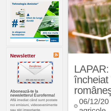
Newsletter
LAPAR: P
încheiat 
româneşt
Abonează-te la
newsletterul Euroferma!
06/12/20
Află imediat când sunt postate
noi emisiuni, videoevenimente
agricole
sau știri importante.