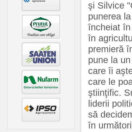
şi Silvice
punerea la 
încheiat în
în agricult
premieră î
pune la un 
care îi aşt
care le poa
ştiinţific.
liderii pol
să decidem
în următor