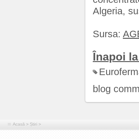
Algeria, sus
Sursa:
AG
Înapoi la 
Euroferm
blog comm
Acasă
>
Știri
>