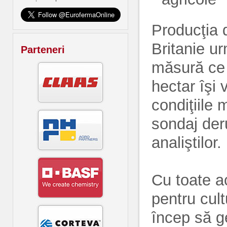
Producţia 
Britanie u
Parteneri
măsură ce s
hectar îşi
condiţiile
sondaj deru
analiştilor.
Cu toate ac
pentru cul
încep să ge