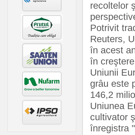
recoltelor 
perspective
Potrivit tra
Reuters, U
în acest a
în creşter
Uniunii Eu
grâu este 
146,2 mili
Uniunea E
cultivator 
înregistra 