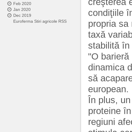
creşterea e
Feb 2020
Jan 2020
condiţiile
Dec 2019
propria sa 
Euroferma Stiri agricole RSS
taxă variab
stabilită î
"O barieră
dinamica d
să acapare
european.
În plus, un
proteine î
regiuni af