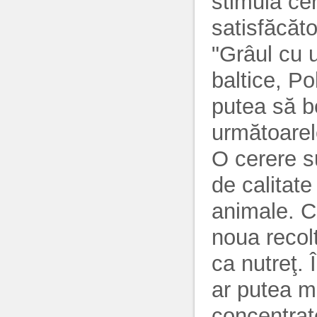
stimula ce
satisfăcăto
"Grâul cu u
baltice, Po
putea să b
următoarel
O cerere s
de calitate
animale. C
noua recolt
ca nutreţ. 
ar putea m
concentrat