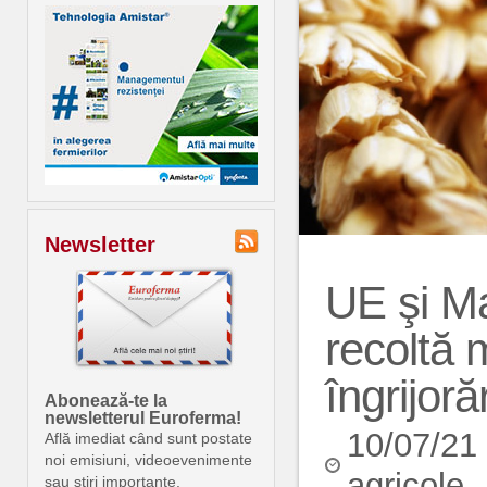
Newsletter
UE şi Ma
recoltă 
îngrijoră
Abonează-te la
newsletterul Euroferma!
10/07/21
Află imediat când sunt postate
noi emisiuni, videoevenimente
agricole
sau știri importante.